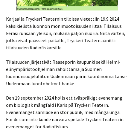
Karjaalla Tryckeri Teaternin tiloissa vietettiin 19.9.2024
kaksikielistä luonnon monimuotoisuuden iltaa. Tilaisuus
keräsi runsaan yleisön, mukana paljon nuoria. Niitä varten,
jotka eivät päässeet paikalle, Tryckeri Teatern äänitti
tilaisuuden Radiofiskarsille.
Tilaisuuden järjestivät Raaseporin kaupunki sekä Helmi-
elinympäristöohjelman rahoittama ja Suomen
luonnonsuojeluliiton Uudenmaan piirin koordinoima Länsi-
Uudenmaan luontohelmet hanke.
Den 19 september 2024 hölls ett tvåspråkigt evenemang
om biologisk mångfald i Karis på Tryckeri Teatern.
Evenemanget samlade en stor publik, med många unga.
För de som inte kunde närvara spelade Tryckeri Teatern in
evenemanget för Radiofiskars.