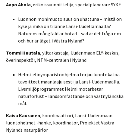
Aapo Ahola
, erikoissuunnittelija, specialplanerare SYKE
Luonnon monimuotoisuus on uhattuna – mistä on
kyse ja mikä on tilanne Länsi-Uudellamaalla?
Naturens mångfald är hotad – vad är det fråga om
och hur är läget i Västra Nyland?
Tommi Hautala
, ylitarkastaja, Uudenmaan ELY-keskus,
överinspektör, NTM-centralen i Nyland
Helmi-elinympäristöohjelma torjuu luontokatoa –
tavoitteet maanlaajuisesti ja Länsi-Uudenmaalla.
Livsmiljöprogrammet Helmi motarbetar
naturförlust – landsomfattande och västnyländska
mål.
Kaisa Kauranen
, koordinaattori, Länsi-Uudenmaan
luontohelmet -hanke, koordinator, Projektet Västra
Nylands naturpärlor