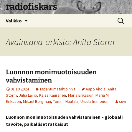
radiofiskars
Siirry
Haku:
Valikko
sisältöön
Avainsana-arkisto: Anita Storm
Luonnon monimuotoisuuden
vahvistaminen
01.10.2024
Tapahtumataltioinnit
Aapo Ahola
,
Anita
Storm
,
Juha Laiho
,
Kaisa Kauranen
,
Maria Eriksson
,
Maria M.
Eriksson
,
Mikael Borgman
,
Tommi Hautala
,
Ursula Immonen
suvi
Luonnon monimuotoisuuden vahvistaminen – globaali
tavoite, paikalliset ratkaisut