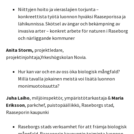
Niittyjen hoito ja vieraslajien torjunta –
konkreettista työtä luonnon hyväksi Raaseporissa ja
lähikunnissa. Skötsel av ängar och bekämpning av
invasiva arter – konkret arbete för naturen i Raseborg
och närliggande kommuner
Anita Storm,
projektledare,
projektinjohtaja,Yrkeshögskolan Novia.
Hur kan var och en av oss öka biologisk mångfald?
Millä tavalla jokainen meistä voi lisätä luonnon
monimuotoisuutta?
Juha Laiho
, miljöinspektör, ympäristötarkastaja &
Maria
Eriksson
, parkchef, puistopäällikkö, Raseborgs stad,
Raaseporin kaupunki
Raseborgs stads verksamhet för att främja biologisk
mångfald. Raaseporin kaupungin toiminta luonnon