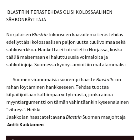
BLASTRIN TERÄSTEHDAS OLISI KOLOSSAALINEN
SÄHKÖNKÄYTTÄJÄ
Norjalaisen
Blastrin
Inkooseen kaavailema terästehdas
edellyttäisi kolossaalisen paljon uutta tuulivoimaa sekä
sähköverkkoa. Hanketta ei toteutettu Norjassa, koska
täällä maisemaan ei haluttu uusia voimaloita ja
sähkölinjoja. Suomessa kynnys arvioitiin matalammaksi.
Suomen viranomaisia suurempi haaste
Blastrille
on
rahan löytäminen hankkeeseen. Tehdas tuottaa
kilpailijoitaan kalliimpaa vetyterästä, jonka ainoa
myyntiargumentti on tämän vähintäänkin kyseenalainen
”vihreys”. Heikki
Jaakkolan haastateltavana
Blastrin
Suomen maajohtaja
Antti Kaikkonen
.
Äänitoistin