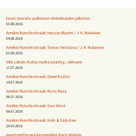
Einari Vuorela -palkinnon ehdokkaiden julkistus
05.08.2026
Annikin Runofestivaali: Has­san Bla­sim / J. K. Ihalainen
04.08.2026
Annikin Runofestivaali: Tomas Venclova / J. K. Ihalainen
03.08.2026
Ville Lähde: Kohta matka päättyy, rakkaani.
17.07.2026
Annikin Runofestivaali: Daniil Kozlov
14.07.2026
Annikin Runofestivaali: Risto Rasa
08.07.2026
Annikin Runofestivaali: Suvi West
06.07.2026
Annikin Runofestivaali: Kölö & Satu Kae
26.06.2026
Haastateltavana keraamikko Karin Widnäs