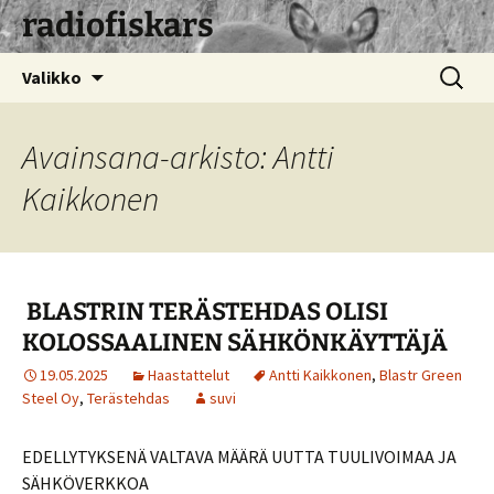
radiofiskars
Siirry
Haku:
Valikko
sisältöön
Avainsana-arkisto: Antti
Kaikkonen
BLASTRIN TERÄSTEHDAS OLISI
KOLOSSAALINEN SÄHKÖNKÄYTTÄJÄ
19.05.2025
Haastattelut
Antti Kaikkonen
,
Blastr Green
Steel Oy
,
Terästehdas
suvi
EDELLYTYKSENÄ VALTAVA MÄÄRÄ UUTTA TUULIVOIMAA JA
SÄHKÖVERKKOA