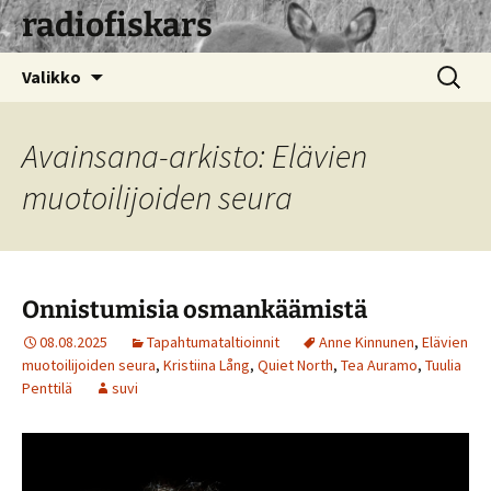
radiofiskars
Siirry
Haku:
Valikko
sisältöön
Avainsana-arkisto: Elävien
muotoilijoiden seura
Onnistumisia osmankäämistä
08.08.2025
Tapahtumataltioinnit
Anne Kinnunen
,
Elävien
muotoilijoiden seura
,
Kristiina Lång
,
Quiet North
,
Tea Auramo
,
Tuulia
Penttilä
suvi