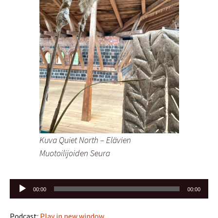
Kuva Quiet North – Elävien
Muotoilijoiden Seura
Äänitoistin
00:00
00:00
Podcast:
Play in new window