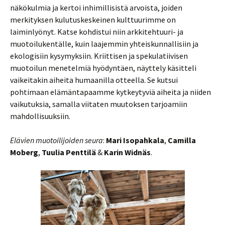
näkökulmia ja kertoi inhimillisistä arvoista, joiden
merkityksen kulutuskeskeinen kulttuurimme on
laiminlyönyt. Katse kohdistui niin arkkitehtuuri- ja
muotoilukentälle, kuin laajemmin yhteiskunnallisiin ja
ekologisiin kysymyksiin. Kriittisen ja spekulatiivisen
muotoilun menetelmiä hyödyntäen, näyttely käsitteli
vaikeitakin aiheita humaanilla otteella. Se kutsui
pohtimaan elämäntapaamme kytkeytyviä aiheita ja niiden
vaikutuksia, samalla viitaten muutoksen tarjoamiin
mahdollisuuksiin.
Elävien muotoilijoiden seura
:
Mari Isopahkala
,
Camilla
Moberg
,
Tuulia Penttilä
&
Karin Widnäs
.