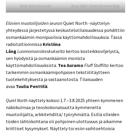
Kuva Anne kinnunen
Kuva Aalto University Anne Berg
Elävien muotoilijoiden seuran
Quiet North -näyttelyn
yhteydessä järjestetyssä keskustelutilaisuudessa pohdittiin
osmankäämin monipuolisia käyttömahdollisuuksia. Tässä
radiotaltioinnissa
Kristiina
Lång
Luonnonvarakeskukselta
kertoo kosteikkoviljelystä,
sen hyödyistä ja osmankäämin monista
käyttömahdollisuuksista.
Tea Auramo
Fluff Stuffilta
kertoo
tarkemmin osmankäämipohjaisen tekstiilitäytteen
tuotekehityksestä ja vastaanotosta. Tilaisuuden
avaa
Tuulia Penttilä
.
Quiet North
näyttely kokosi 1.7.–3.8.2025 yhteen kymmenen
näkökulmaa ja teoskokonaisuutta kymmeneltä
muotoilijalta, arkkitehdiltä/ työryhmältä. Esillä olleiden
töiden lähtökohtana oli pohjoinen ulottuvuus ja aikamme
kriittiset kysymykset. Näyttely toi esiin vaihtoehtoisia