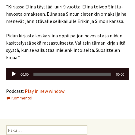
”Kirjassa Elina täyttää juuri 9 vuotta. Elina toivoo Sinttu-
hevosta omakseen. Elina saa Sintun tietenkin omaksi ja he
menevät jännittävälle seikkailulle Erikin ja Simon kanssa.
Pidän kirjasta koska siinä oppii paljon hevosista ja niiden
käsittelystä sekä ratsastuksesta. Valitsin tämän kirja siitä
syystä, kun se vaikuttaa mielenkiintoiselta. Suosittelen
kirjaa.”
Äänitoistin
00:00
00:00
Podcast:
Play in new window
Kommentoi
Haku: