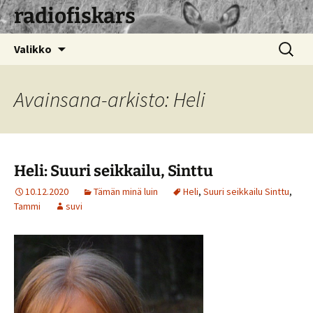
radiofiskars
Siirry
Haku:
Valikko
sisältöön
Avainsana-arkisto: Heli
Heli: Suuri seikkailu, Sinttu
10.12.2020
Tämän minä luin
Heli
,
Suuri seikkailu Sinttu
,
Tammi
suvi