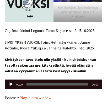
Anni Vuohijoki, Tarja Halonen ja
Helmi Jyrkkänen. Kuva J. K.
Ihalainen.
Ohjelmataltiointi Logomo, Turun Kirjamessut 3.–5.10.2025.
SIVISTYKSEN VUOKSI. Toim. Helmi Jyrkkänen, Janne
Kotiaho, Kyösti Ylikulju & Sanna Karkulehto. Into, 2025.
Sivistyksen tavoittelu niin yksilön kuin yhteiskunnan
tasolla rakentaa merkityksellistä, hyvää elämää ja
edistää kykyämme vastata kestävyyskriiseihin
.
Äänitoistin
00:00
00:00
Podcast:
Play in new window