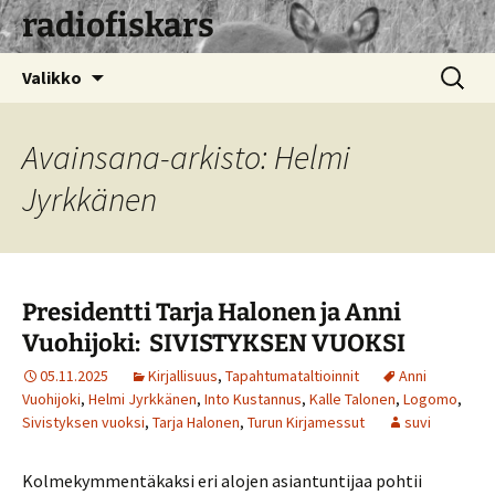
radiofiskars
Siirry
Haku:
Valikko
sisältöön
Avainsana-arkisto: Helmi
Jyrkkänen
Presidentti Tarja Halonen ja Anni
Vuohijoki: SIVISTYKSEN VUOKSI
05.11.2025
Kirjallisuus
,
Tapahtumataltioinnit
Anni
Vuohijoki
,
Helmi Jyrkkänen
,
Into Kustannus
,
Kalle Talonen
,
Logomo
,
Sivistyksen vuoksi
,
Tarja Halonen
,
Turun Kirjamessut
suvi
Kolmekymmentäkaksi eri alojen asiantuntijaa pohtii