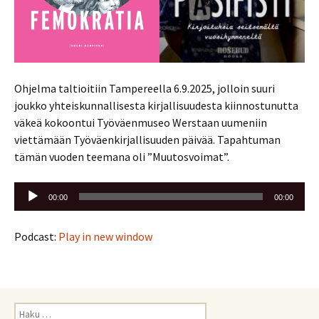
Ohjelma taltioitiin Tampereella 6.9.2025, jolloin suuri
joukko yhteiskunnallisesta kirjallisuudesta kiinnostunutta
väkeä kokoontui Työväenmuseo Werstaan uumeniin
viettämään Työväenkirjallisuuden päivää. Tapahtuman
tämän vuoden teemana oli ”Muutosvoimat”.
Äänitoistin
00:00
00:00
Podcast:
Play in new window
Haku: