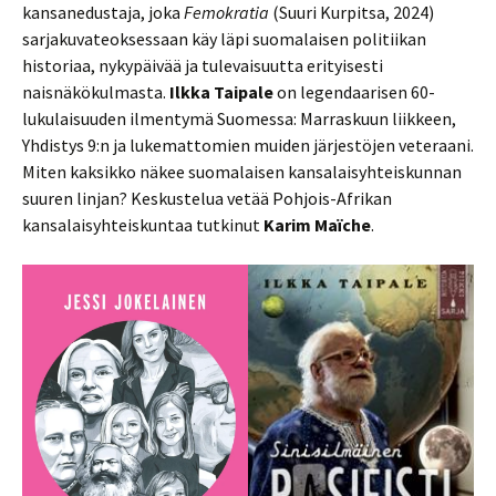
kansanedustaja, joka
Femokratia
(Suuri Kurpitsa, 2024)
sarjakuvateoksessaan käy läpi suomalaisen politiikan
historiaa, nykypäivää ja tulevaisuutta erityisesti
naisnäkökulmasta.
Ilkka Taipale
on legendaarisen 60-
lukulaisuuden ilmentymä Suomessa: Marraskuun liikkeen,
Yhdistys 9:n ja lukemattomien muiden järjestöjen veteraani.
Miten kaksikko näkee suomalaisen kansalaisyhteiskunnan
suuren linjan? Keskustelua vetää Pohjois-Afrikan
kansalaisyhteiskuntaa tutkinut
Karim Maïche
.