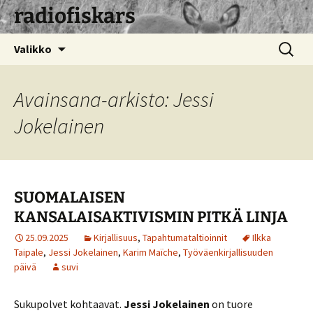
radiofiskars
Siirry
Haku:
Valikko
sisältöön
Avainsana-arkisto: Jessi
Jokelainen
SUOMALAISEN
KANSALAISAKTIVISMIN PITKÄ LINJA
25.09.2025
Kirjallisuus
,
Tapahtumataltioinnit
Ilkka
Taipale
,
Jessi Jokelainen
,
Karim Maïche
,
Työväenkirjallisuuden
päivä
suvi
Sukupolvet kohtaavat.
Jessi Jokelainen
on tuore