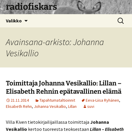
radiofiskars
Siirry
Haku:
Valikko
sisältöön
Avainsana-arkisto: Johanna
Vesikallio
Toimittaja Johanna Vesikallio: Lillan –
Elisabeth Rehnin epätavallinen elämä
21.11.2014
Tapahtumataltioinnit
Eeva-Liisa Ryhänen
,
Elisabeth Rehn
,
Johanna Vesikallio
,
Lillan
suvi
Villa Kiven tietokirjailijaillassa toimittaja
Johanna
Vesikallio
kertoo tuoreesta teoksestaan
Lillan – Elisabeth