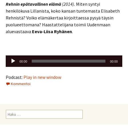
Rehnin epätavallinen elämä
(2014).
Miten syntyi
henkilökuva Lillanista, koko kansan tuntemasta Elisabeth
Rehnistä? Voiko elämäkertaa kirjoittaessa pysyä täysin
puolueettomana? Haastattelijana toimii Uudenmaan
aluevastaava
Eeva-Liisa Ryhänen
.
Äänitoistin
00:00
00:00
Podcast:
Play in new window
Kommentoi
Haku: