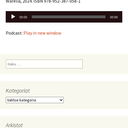
Warelia, 2024. ISBN 978-952-387-058-1
Äänitoistin
00:00
00:00
Podcast:
Play in new window
Haku:
Kategoriat
Kategoriat
Arkistot