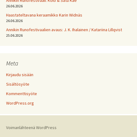
Annikin Runofestivaali: Kölö & Satu Kae
26.06.2026
Haastateltavana keraamikko Karin Widnäs
26.06.2026
Annikin Runofestivaalien avaus: J. K. Ihalainen / Katariina Lillqvist
25.06.2026
Meta
Kirjaudu sisään
Sisältösyöte
Kommenttisyöte
WordPress.org
Voimanlähteenä WordPress