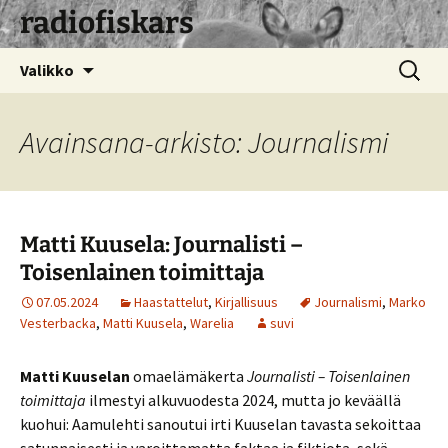
radiofiskars
Siirry
Haku:
Valikko
sisältöön
Avainsana-arkisto: Journalismi
Matti Kuusela: Journalisti –
Toisenlainen toimittaja
07.05.2024
Haastattelut
,
Kirjallisuus
Journalismi
,
Marko
Vesterbacka
,
Matti Kuusela
,
Warelia
suvi
Matti Kuuselan
omaelämäkerta
Journalisti – Toisenlainen
toimittaja
ilmestyi alkuvuodesta 2024, mutta jo keväällä
kuohui: Aamulehti sanoutui irti Kuuselan tavasta sekoittaa