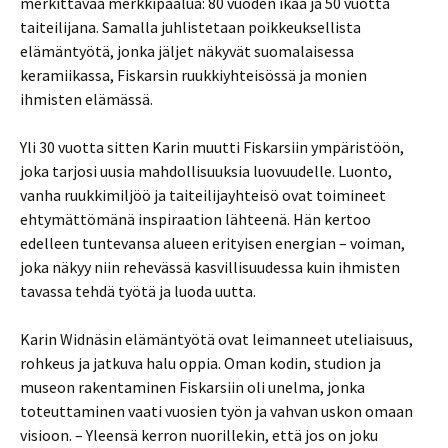
merkittävää merkkipaalua: 80 vuoden ikää ja 50 vuotta
taiteilijana. Samalla juhlistetaan poikkeuksellista
elämäntyötä, jonka jäljet näkyvät suomalaisessa
keramiikassa, Fiskarsin ruukkiyhteisössä ja monien
ihmisten elämässä.
Yli 30 vuotta sitten Karin muutti Fiskarsiin ympäristöön,
joka tarjosi uusia mahdollisuuksia luovuudelle. Luonto,
vanha ruukkimiljöö ja taiteilijayhteisö ovat toimineet
ehtymättömänä inspiraation lähteenä. Hän kertoo
edelleen tuntevansa alueen erityisen energian – voiman,
joka näkyy niin rehevässä kasvillisuudessa kuin ihmisten
tavassa tehdä työtä ja luoda uutta.
Karin Widnäsin elämäntyötä ovat leimanneet uteliaisuus,
rohkeus ja jatkuva halu oppia. Oman kodin, studion ja
museon rakentaminen Fiskarsiin oli unelma, jonka
toteuttaminen vaati vuosien työn ja vahvan uskon omaan
visioon. – Yleensä kerron nuorillekin, että jos on joku