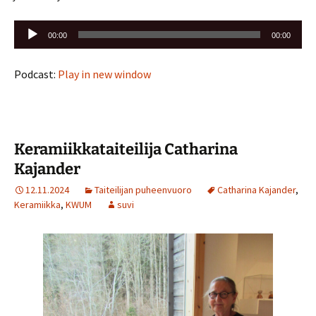
Äänitoistin
00:00
00:00
Podcast:
Play in new window
Keramiikkataiteilija Catharina
Kajander
12.11.2024
Taiteilijan puheenvuoro
Catharina Kajander
,
Keramiikka
,
KWUM
suvi