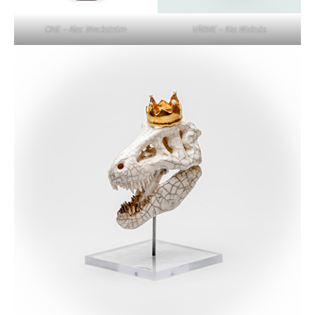
ONE – Alec Weckström
VÄRME – Kia Widnäs