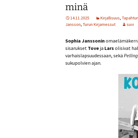
minä
14.11.2025
Kirjallisuus
,
Tapahtum
Jansson
,
Turun Kirjamessut
suvi
Sophia Janssonin
omaelämäkerra
sisarukset
Tove
ja
Lars
olisivat h
varhaislapsuudessaan, sekä
Pelling
sukupolvien ajan.