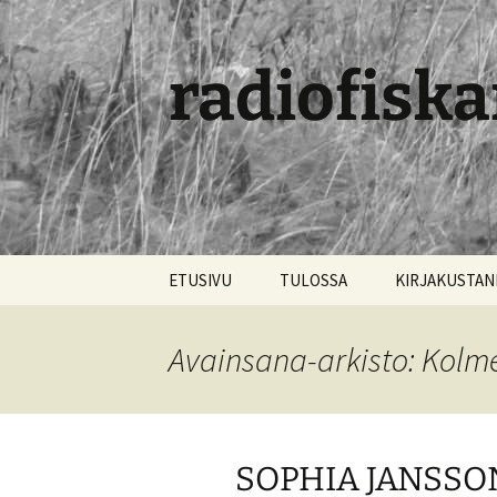
radiofiska
Siirry
ETUSIVU
TULOSSA
KIRJAKUSTA
sisältöön
Avainsana-arkisto: Kolm
SOPHIA JANSSON: 