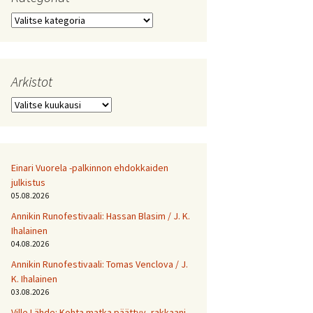
Kategoriat
Arkistot
Arkistot
Einari Vuorela -palkinnon ehdokkaiden
julkistus
05.08.2026
Annikin Runofestivaali: Has­san Bla­sim / J. K.
Ihalainen
04.08.2026
Annikin Runofestivaali: Tomas Venclova / J.
K. Ihalainen
03.08.2026
Ville Lähde: Kohta matka päättyy, rakkaani.