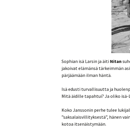
Sophian isä Larsin ja äiti
Nitan
suh
jakoivat elämänsä tärkeimmän asian:
pärjäämään ilman häntä.
Isä edusti turvallisuutta ja huole
Mitä äidille tapahtui? Ja oliko isä
Koko Janssonin perhe tulee lukijall
”saksalaisvillityksestä”, hänen vai
kotoa itsenäistymään.