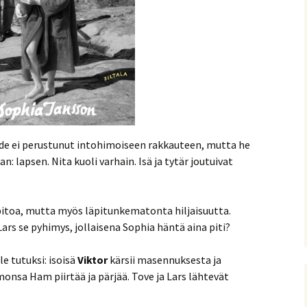
de ei perustunut intohimoiseen rakkauteen, mutta he
 lapsen. Nita kuoli varhain. Isä ja tytär joutuivat
npitoa, mutta myös läpitunkematonta hiljaisuutta.
-Lars se pyhimys, jollaisena Sophia häntä aina piti?
e tutuksi: isoisä
Viktor
kärsii masennuksesta ja
monsa Ham piirtää ja pärjää. Tove ja Lars lähtevät