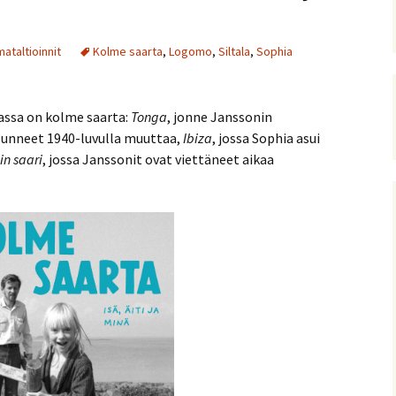
ataltioinnit
Kolme saarta
,
Logomo
,
Siltala
,
Sophia
ssa on kolme saarta:
Tonga
, jonne Janssonin
alunneet 1940-luvulla muuttaa,
Ibiza
, jossa Sophia asui
in saari
, jossa Janssonit ovat viettäneet aikaa