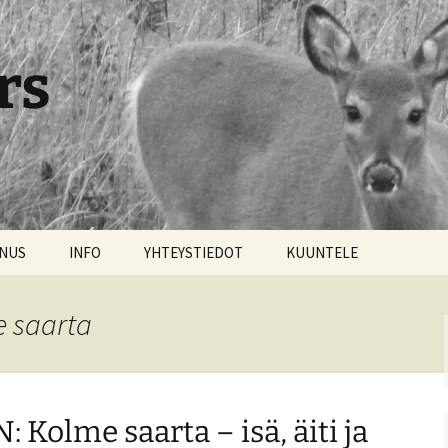
rs
NNUS
INFO
YHTEYSTIEDOT
KUUNTELE
e saarta
Kolme saarta – isä, äiti ja