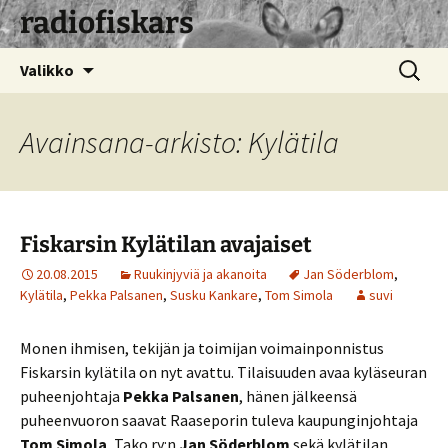
radiofiskars
Siirry
Haku:
Valikko
sisältöön
Avainsana-arkisto: Kylätila
Fiskarsin Kylätilan avajaiset
20.08.2015
Ruukinjyviä ja akanoita
Jan Söderblom
,
Kylätila
,
Pekka Palsanen
,
Susku Kankare
,
Tom Simola
suvi
Monen ihmisen, tekijän ja toimijan voimainponnistus
Fiskarsin kylätila on nyt avattu. Tilaisuuden avaa kyläseuran
puheenjohtaja
Pekka Palsanen
, hänen jälkeensä
puheenvuoron saavat Raaseporin tuleva kaupunginjohtaja
Tom Simola
, Tako ry:n
Jan Söderblom
sekä kylätilan