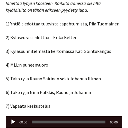
lähettää lyhyen koosteen. Kaikilta äänessä olevilta
kyläläisiltä on tähän erikseen pyydetty lupa.
1) Yhtiö tiedottaa tulevista tapahtumista, Piia Tuomainen
2) Kyläseura tiedottaa – Erika Kelter
3) Kyläsuunnitelmasta kertomassa Kati Sointukangas
4) MLL:n puheenvuoro
5) Tako ry ja Rauno Sairinen sekä Johanna Illman
6) Tako ry ja Nina Pulkkis, Rauno ja Johanna
7) Vapaata keskustelua
Äänitoistin
00:00
00:00