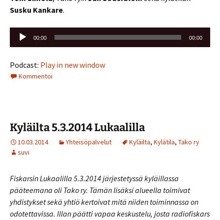
Susku Kankare
.
Äänitoistin
00:00
00:00
Podcast:
Play in new window
Kommentoi
Kyläilta 5.3.2014 Lukaalilla
10.03.2014
Yhteisöpalvelut
Kyläilta
,
Kylätila
,
Tako ry
suvi
Fiskarsin Lukaalilla 5.3.2014 järjestetyssä kyläillassa
pääteemana oli Tako ry. Tämän lisäksi alueella toimivat
yhdistykset sekä yhtiö kertoivat mitä niiden toiminnassa on
odotettavissa. Illan päätti vapaa keskustelu, josta radiofiskars