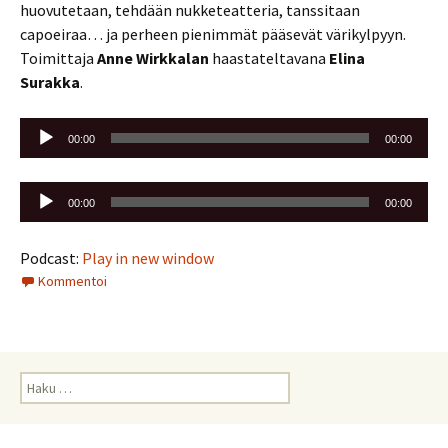
huovutetaan, tehdään nukketeatteria, tanssitaan
capoeiraa… ja perheen pienimmät pääsevät värikylpyyn.
Toimittaja
Anne Wirkkalan
haastateltavana
Elina
Surakka
.
Äänitoistin
00:00
00:00
Äänitoistin
00:00
00:00
Podcast:
Play in new window
Kommentoi
Haku: