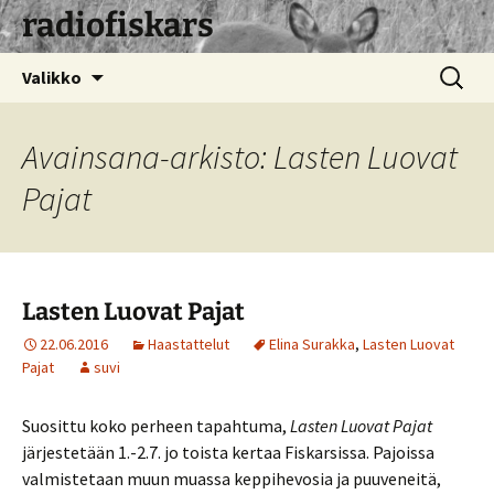
radiofiskars
Siirry
Haku:
Valikko
sisältöön
Avainsana-arkisto: Lasten Luovat
Pajat
Lasten Luovat Pajat
22.06.2016
Haastattelut
Elina Surakka
,
Lasten Luovat
Pajat
suvi
Suosittu koko perheen tapahtuma,
Lasten Luovat Pajat
järjestetään 1.-2.7. jo toista kertaa Fiskarsissa. Pajoissa
valmistetaan muun muassa keppihevosia ja puuveneitä,