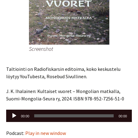
Screenshot
Taltiointi on Radiofiskarsin editoima, koko keskustelu
löytyy YouTubesta, Rosebud Sivullinen.
J. K. Ihalainen: Kultaiset vuoret – Mongolian matkalla,
Suomi-Mongolia-Seura ry, 2024. ISBN 978-952-7256-51-0
Äänitoistin
00:00
00:00
Podcast:
Play in new window