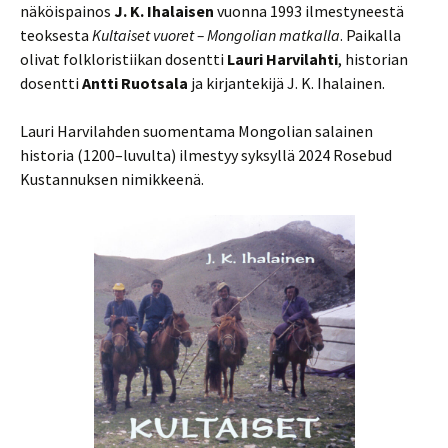
näköispainos
J. K. Ihalaisen
vuonna 1993 ilmestyneestä
teoksesta
Kultaiset vuoret – Mongolian matkalla
. Paikalla
olivat folkloristiikan dosentti
Lauri Harvilahti
, historian
dosentti
Antti Ruotsala
ja kirjantekijä J. K. Ihalainen.
Lauri Harvilahden suomentama Mongolian salainen
historia (1200–luvulta) ilmestyy syksyllä 2024 Rosebud
Kustannuksen nimikkeenä.