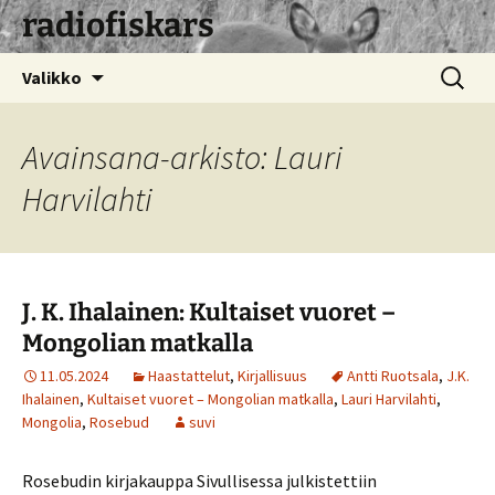
radiofiskars
Siirry
Haku:
Valikko
sisältöön
Avainsana-arkisto: Lauri
Harvilahti
J. K. Ihalainen: Kultaiset vuoret –
Mongolian matkalla
11.05.2024
Haastattelut
,
Kirjallisuus
Antti Ruotsala
,
J.K.
Ihalainen
,
Kultaiset vuoret – Mongolian matkalla
,
Lauri Harvilahti
,
Mongolia
,
Rosebud
suvi
Rosebudin kirjakauppa Sivullisessa julkistettiin