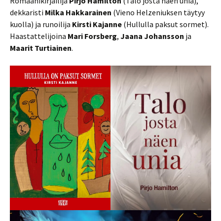
Romaanikirjailija
Pirjo Hamilton
(Talo josta näen unia),
dekkaristi
Milka Hakkarainen
(Vieno Helzeniuksen täytyy
kuolla) ja runoilija
Kirsti Kajanne
(Hullulla paksut sormet).
Haastattelijoina
Mari Forsberg
,
Jaana Johansson
ja
Maarit Turtiainen
.