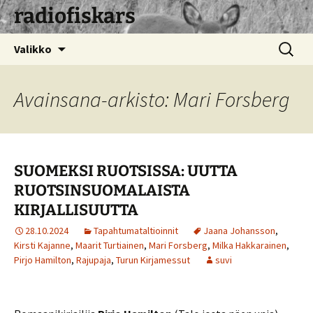
radiofiskars
Siirry
Haku:
Valikko
sisältöön
Avainsana-arkisto: Mari Forsberg
SUOMEKSI RUOTSISSA: UUTTA
RUOTSINSUOMALAISTA
KIRJALLISUUTTA
28.10.2024
Tapahtumataltioinnit
Jaana Johansson
,
Kirsti Kajanne
,
Maarit Turtiainen
,
Mari Forsberg
,
Milka Hakkarainen
,
Pirjo Hamilton
,
Rajupaja
,
Turun Kirjamessut
suvi