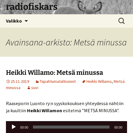
radiofiskars
Siirry
Haku:
Valikko
sisältöön
Avainsana-arkisto: Metsä minussa
Heikki Willamo: Metsä minussa
25.11.2019
Tapahtumataltioinnit
Heikki Willamo
,
Metsä
minussa
suvi
Raaseporin Luonto ry:n syyskokouksen yhteydessä nähtiin
ja kuultiin
Heikki Willamon
esitelmä ”METSÄ MINUSSA”.
Äänitoistin
00:00
00:00