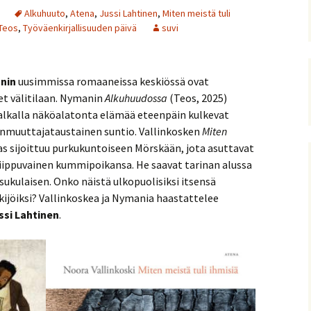
Alkuhuuto
,
Atena
,
Jussi Lahtinen
,
Miten meistä tuli
Teos
,
Työväenkirjallisuuden päivä
suvi
nin
uusimmissa romaaneissa keskiössä ovat
et välitilaan. Nymanin
Alkuhuudossa
(Teos, 2025)
palkalla näköalatonta elämää eteenpäin kulkevat
anmuuttajataustainen suntio. Vallinkosken
Miten
as sijoittuu purkukuntoiseen Mörskään, jota asuttavat
riippuvainen kummipoikansa. He saavat tarinan alussa
ukulaisen. Onko näistä ulkopuolisiksi itsensä
kijöiksi? Vallinkoskea ja Nymania haastattelee
ssi Lahtinen
.