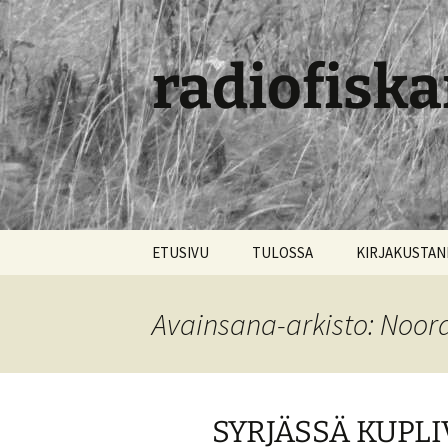
radiofiska
Siirry
ETUSIVU
TULOSSA
KIRJAKUSTA
sisältöön
Avainsana-arkisto: Noora
SYRJÄSSÄ KUPL