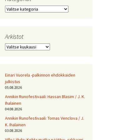
Kategoriat
Arkistot
Arkistot
Einari Vuorela -palkinnon ehdokkaiden
julkistus
05.08.2026
Annikin Runofestivaali: Has­san Bla­sim / J. K.
Ihalainen
04.08.2026
Annikin Runofestivaali: Tomas Venclova / J.
K. Ihalainen
03.08.2026
Ville Lähde: Kohta matka päättyy, rakkaani.