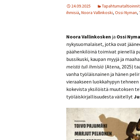
24.09.2025
Tapahtumataltioinnit
ihmisiä
,
Noora Vallinkoski
,
Ossi Nyman
,
Noora Vallinkosken
ja
Ossi Nyma
nykysuomalaiset, jotka ovat jääne
päähenkilöinä toimivat pienellä 
bussikuski, kaupan myyjä ja maah
meistä tuli ihmisiä
(Atena, 2025) ta
vanha työläisnainen ja hänen peli
vieraakseen luokkahypyn tehneen s
kokevista yksilöistä muutoksen te
työläiskirjallisuudesta väitellyt
Ju