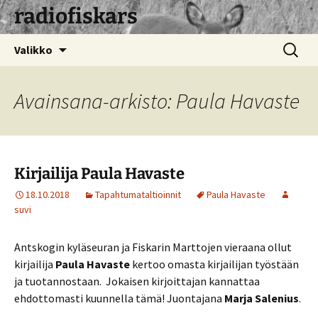
radiofiskars
Siirry
Haku:
Valikko
sisältöön
Avainsana-arkisto: Paula Havaste
Kirjailija Paula Havaste
18.10.2018
Tapahtumataltioinnit
Paula Havaste
suvi
Antskogin kyläseuran ja Fiskarin Marttojen vieraana ollut
kirjailija
Paula Havaste
kertoo omasta kirjailijan työstään
ja tuotannostaan. Jokaisen kirjoittajan kannattaa
ehdottomasti kuunnella tämä! Juontajana
Marja Salenius
.