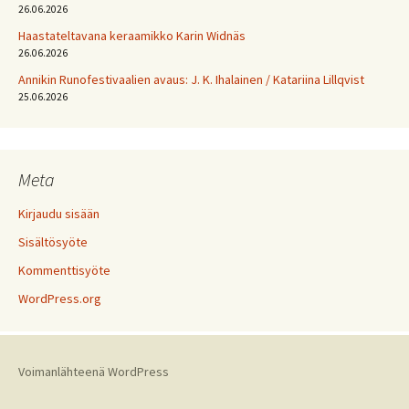
26.06.2026
Haastateltavana keraamikko Karin Widnäs
26.06.2026
Annikin Runofestivaalien avaus: J. K. Ihalainen / Katariina Lillqvist
25.06.2026
Meta
Kirjaudu sisään
Sisältösyöte
Kommenttisyöte
WordPress.org
Voimanlähteenä WordPress