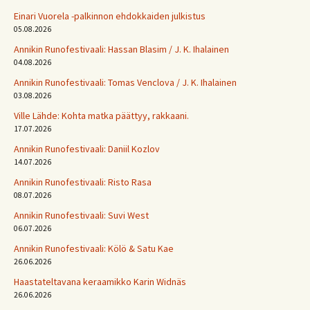
Einari Vuorela -palkinnon ehdokkaiden julkistus
05.08.2026
Annikin Runofestivaali: Has­san Bla­sim / J. K. Ihalainen
04.08.2026
Annikin Runofestivaali: Tomas Venclova / J. K. Ihalainen
03.08.2026
Ville Lähde: Kohta matka päättyy, rakkaani.
17.07.2026
Annikin Runofestivaali: Daniil Kozlov
14.07.2026
Annikin Runofestivaali: Risto Rasa
08.07.2026
Annikin Runofestivaali: Suvi West
06.07.2026
Annikin Runofestivaali: Kölö & Satu Kae
26.06.2026
Haastateltavana keraamikko Karin Widnäs
26.06.2026