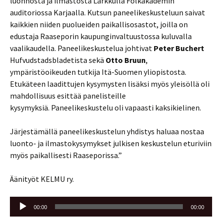
luonnosta ja ilmastosta Lärkkulla Folkakademin
auditoriossa Karjaalla. Kutsun paneelikeskusteluun saivat
kaikkien niiden puolueiden paikallisosastot, joilla on
edustaja Raaseporin kaupunginvaltuustossa kuluvalla
vaalikaudella. Paneelikeskustelua johtivat
Peter Buchert
Hufvudstadsbladetista sekä
Otto Bruun
,
ympäristöoikeuden tutkija Itä-Suomen yliopistosta.
Etukäteen laadittujen kysymysten lisäksi myös yleisöllä oli
mahdollisuus esittää panelisteille
kysymyksiä. Paneelikeskustelu oli vapaasti kaksikielinen.
Järjestämällä paneelikeskustelun yhdistys haluaa nostaa
luonto- ja ilmastokysymykset julkisen keskustelun eturiviin
myös paikallisesti Raaseporissa.”
Äänityöt KELMU ry.
Äänitoistin
00:00
00:00