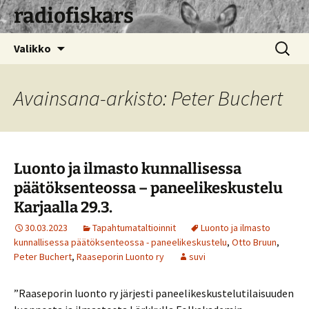
radiofiskars
Siirry
Haku:
Valikko
sisältöön
Avainsana-arkisto: Peter Buchert
Luonto ja ilmasto kunnallisessa
päätöksenteossa – paneelikeskustelu
Karjaalla 29.3.
30.03.2023
Tapahtumataltioinnit
Luonto ja ilmasto
kunnallisessa päätöksenteossa - paneelikeskustelu
,
Otto Bruun
,
Peter Buchert
,
Raaseporin Luonto ry
suvi
”Raaseporin luonto ry järjesti paneelikeskustelutilaisuuden