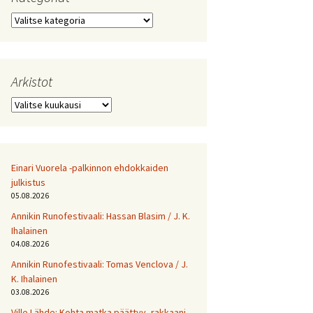
Kategoriat
Arkistot
Arkistot
Einari Vuorela -palkinnon ehdokkaiden
julkistus
05.08.2026
Annikin Runofestivaali: Has­san Bla­sim / J. K.
Ihalainen
04.08.2026
Annikin Runofestivaali: Tomas Venclova / J.
K. Ihalainen
03.08.2026
Ville Lähde: Kohta matka päättyy, rakkaani.