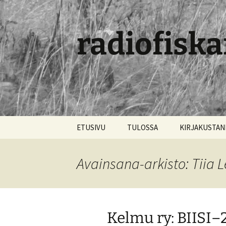
radiofiska
Siirry
ETUSIVU
TULOSSA
KIRJAKUSTA
sisältöön
Avainsana-arkisto: Tiia 
Kelmu ry: BIISI–