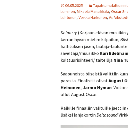
06.05.2025
Tapahtumataltioinnit
Leminen
,
Mikaela Mansikkala
,
Oscar Sn
Lehtonen
,
Veikka Härkönen
,
Vili Viksted
Kelmu ry
(Karjaan elävän musiikin 
kerran hyvän mielen kilpailun,
Biis
hallituksen jäsen, laulaja-laulunte
säveltäjä/muusikko
Ilari Edelman
kulttuurisihteeri/ taiteilija
Nina T
Saapuneista biiseistä valittiin kuu
parasta. Finalistit olivat
August O
Heinonen
,
Jarmo Nyman
. Voiton
ollut August Oscar.
Kaikille finaaliin valituille jaettii
lisäksi lahjakortin
Deltasound
Virkk