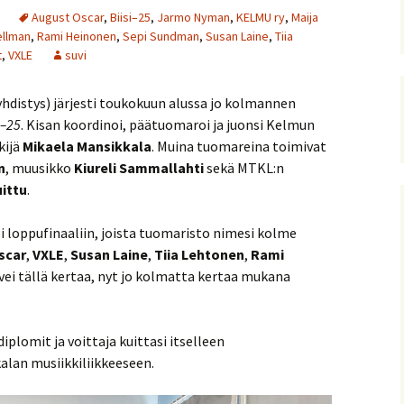
August Oscar
,
Biisi–25
,
Jarmo Nyman
,
KELMU ry
,
Maija
ellman
,
Rami Heinonen
,
Sepi Sundman
,
Susan Laine
,
Tiia
t
,
VXLE
suvi
yhdistys) järjesti toukokuun alussa jo kolmannen
i–25
. Kisan koordinoi, päätuomaroi ja juonsi Kelmun
kijä
Mikaela Mansikkala
. Muina tuomareina toimivat
n
, muusikko
Kiureli Sammallahti
sekä MTKL:n
uittu
.
si loppufinaaliin, joista tuomaristo nimesi kolme
scar
,
VXLE
,
Susan Laine
,
Tiia Lehtonen
,
Rami
 vei tällä kertaa, nyt jo kolmatta kertaa mukana
n diplomit ja voittaja kuittasi itselleen
alan musiikkiliikkeeseen.