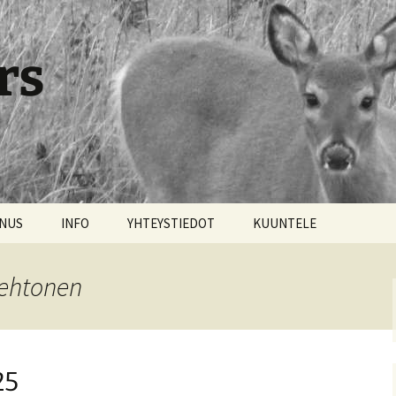
rs
NNUS
INFO
YHTEYSTIEDOT
KUUNTELE
Lehtonen
25