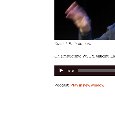
Kuva J. K. Ihalainen.
Ohjelmatuotanto WSOY, taltiointi L
Äänitoistin
00:00
Podcast:
Play in new window