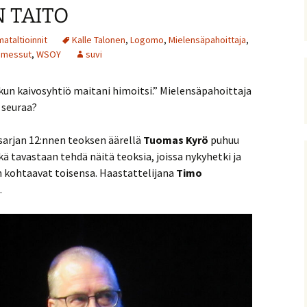
 TAITO
ataltioinnit
Kalle Talonen
,
Logomo
,
Mielensäpahoittaja
,
jamessut
,
WSOY
suvi
 kun kaivosyhtiö maitani himoitsi.” Mielensäpahoittaja
ä seuraa?
sarjan 12:nnen teoksen äärellä
Tuomas Kyrö
puhuu
ä tavastaan tehdä näitä teoksia, joissa nykyhetki ja
 kohtaavat toisensa. Haastattelijana
Timo
.