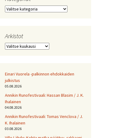
Kategoriat
Arkistot
Arkistot
Einari Vuorela -palkinnon ehdokkaiden
julkistus
05.08.2026
Annikin Runofestivaali: Has­san Bla­sim / J. K.
Ihalainen
04.08.2026
Annikin Runofestivaali: Tomas Venclova / J.
K. Ihalainen
03.08.2026
Ville Lähde: Kohta matka päättyy, rakkaani.