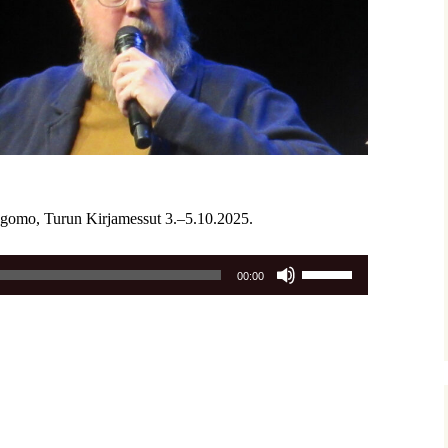
ogomo, Turun Kirjamessut 3.–5.10.2025.
Nuolinäppäimillä
00:00
ylös
ja
alas
säädät
äänenvoimakkuutta
suuremmaksi
ja