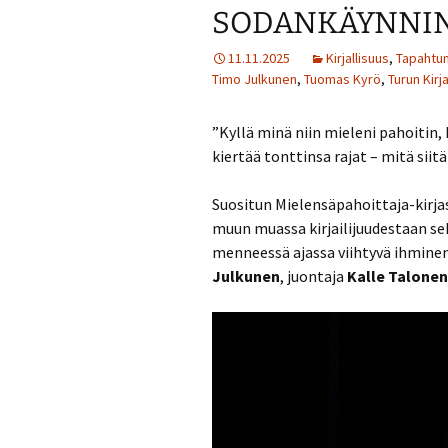
SODANKÄYNNIN
11.11.2025
Kirjallisuus
,
Tapahtum
Timo Julkunen
,
Tuomas Kyrö
,
Turun Kir
”Kyllä minä niin mieleni pahoitin,
kiertää tonttinsa rajat – mitä siit
Suositun Mielensäpahoittaja-kirja
muun muassa kirjailijuudestaan sek
menneessä ajassa viihtyvä ihminen
Julkunen
, juontaja
Kalle Talonen