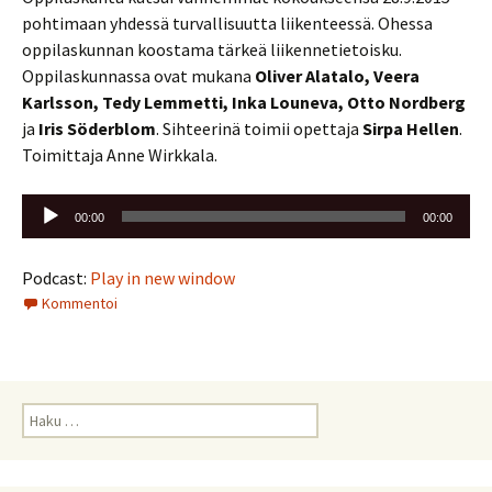
pohtimaan yhdessä turvallisuutta liikenteessä. Ohessa
oppilaskunnan koostama tärkeä liikennetietoisku.
Oppilaskunnassa ovat mukana
Oliver Alatalo, Veera
Karlsson, Tedy Lemmetti, Inka Louneva, Otto Nordberg
ja
Iris Söderblom
. Sihteerinä toimii opettaja
Sirpa Hellen
.
Toimittaja Anne Wirkkala.
Äänitoistin
00:00
00:00
Podcast:
Play in new window
Kommentoi
Haku: