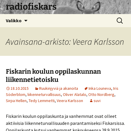
radiofiskars
Siirry
Haku:
Valikko
sisältöön
Avainsana-arkisto: Veera Karlsson
Fiskarin koulun oppilaskunnan
liikennetietoisku
18.10.2015
Ruukinjyviä ja akanoita
Inka Louneva
,
Iris
Söderblom
,
liikenneturvallisuus
,
Oliver Alatalo
,
Otto Nordberg
,
Sirpa Hellen
,
Tedy Lemmetti
,
Veera Karlsson
suvi
Fiskarin koulun oppilaskunta ja vanhemmat ovat olleet
aktiivisia liikenneturvallisuuden parantamiseksi Fiskarsissa.
Oppilaskunta kutsui vanhemmat kokoukseensa 28.9.2015