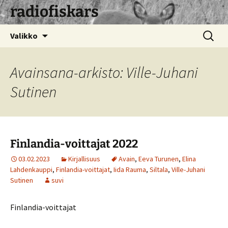
radiofiskars
Siirry
Haku:
Valikko
sisältöön
Avainsana-arkisto: Ville-Juhani
Sutinen
Finlandia-voittajat 2022
03.02.2023
Kirjallisuus
Avain
,
Eeva Turunen
,
Elina
Lahdenkauppi
,
Finlandia-voittajat
,
Iida Rauma
,
Siltala
,
Ville-Juhani
Sutinen
suvi
Finlandia-voittajat