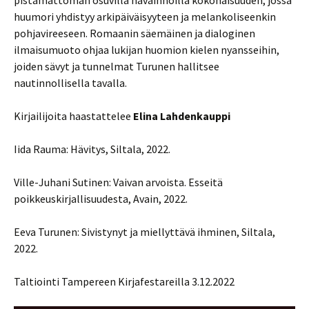
pistämättömän osuvilla havainnoilla kokonaisuuden, jossa
huumori yhdistyy arkipäiväisyyteen ja melankoliseenkin
pohjavireeseen. Romaanin säemäinen ja dialoginen
ilmaisumuoto ohjaa lukijan huomion kielen nyansseihin,
joiden sävyt ja tunnelmat Turunen hallitsee
nautinnollisella tavalla.
Kirjailijoita haastattelee
Elina Lahdenkauppi
Iida Rauma: Hävitys, Siltala, 2022.
Ville-Juhani Sutinen: Vaivan arvoista. Esseitä
poikkeuskirjallisuudesta, Avain, 2022.
Eeva Turunen: Sivistynyt ja miellyttävä ihminen, Siltala,
2022.
Taltiointi Tampereen Kirjafestareilla 3.12.2022