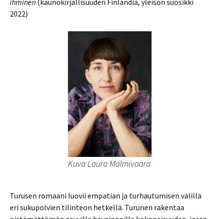
ihminen
(kaunokirjallisuuden Finlandia, yleisön suosikki
2022)
Kuva Laura Malmivaara
Turusen romaani luovii empatian ja turhautumisen välillä
eri sukupolvien tilinteon hetkellä. Turunen rakentaa