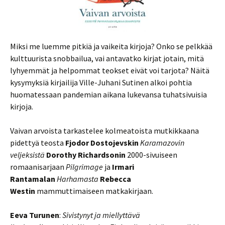
Miksi me luemme pitkiä ja vaikeita kirjoja? Onko se pelkkää
kulttuurista snobbailua, vai antavatko kirjat jotain, mitä
lyhyemmät ja helpommat teokset eivät voi tarjota? Näitä
kysymyksiä kirjailija Ville-Juhani Sutinen alkoi pohtia
huomatessaan pandemian aikana lukevansa tuhatsivuisia
kirjoja.
Vaivan arvoista tarkastelee kolmeatoista mutkikkaana
pidettyä teosta
Fjodor Dostojevskin
Karamazovin
veljeksistä
Dorothy Richardsonin
2000-sivuiseen
romaanisarjaan
Pilgrimage
ja
Irmari
Rantamalan
Harhamasta
Rebecca
Westin
mammuttimaiseen matkakirjaan.
Eeva Turunen
:
Sivistynyt ja miellyttävä