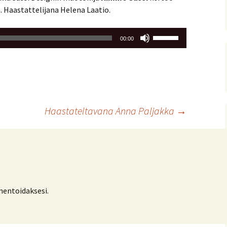
 Haastattelijana Helena Laatio.
Nuolinäppäimillä
00:00
ylös
ja
alas
säädät
äänenvoimakkuutta
suuremmaksi
Haastateltavana Anna Paljakka
→
ja
pienemmäksi.
ntoidaksesi.