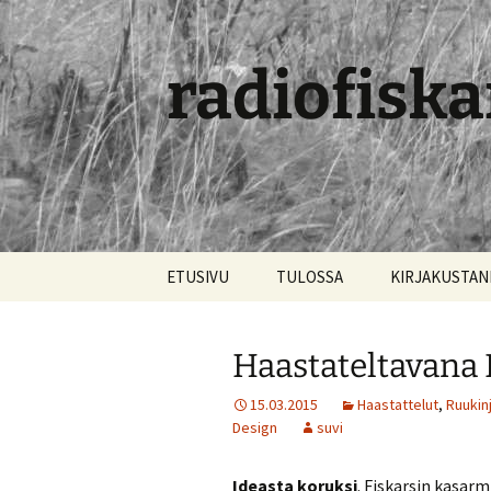
radiofiska
Siirry
ETUSIVU
TULOSSA
KIRJAKUSTA
sisältöön
Haastateltavana
15.03.2015
Haastattelut
,
Ruukinj
Design
suvi
Ideasta koruksi
. Fiskarsin kasarm