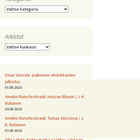
Kategoriat
Arkistot
Arkistot
Einari Vuorela -palkinnon ehdokkaiden
julkistus
05.08.2026
Annikin Runofestivaali: Has­san Bla­sim / J. K.
Ihalainen
04.08.2026
Annikin Runofestivaali: Tomas Venclova / J.
K. Ihalainen
03.08.2026
Ville Lähde: Kohta matka päättyy, rakkaani.