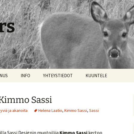
rs
NNUS
INFO
YHTEYSTIEDOT
KUUNTELE
 Kimmo Sassi
yviä ja akanoita
Helena Laatio
,
Kimmo Sassi
,
Sassi
illa Sassi Designin muotoilija
Kimmo Sassi
kertoo