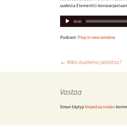
uudesta Elementti-korusarjastaan.
Äänitoistin
00:00
Podcast:
Play in new window
Artikkelien
←
Miksi kuolema pelottaa?
selaus
Vastaa
Sinun täytyy
kirjautua sisään
komme