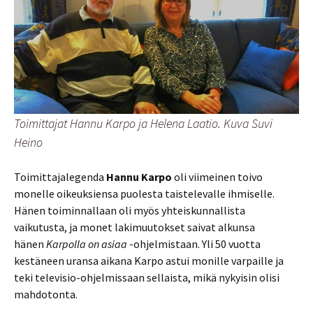
Toimittajat Hannu Karpo ja Helena Laatio. Kuva Suvi
Heino
Toimittajalegenda
Hannu Karpo
oli viimeinen toivo
monelle oikeuksiensa puolesta taistelevalle ihmiselle.
Hänen toiminnallaan oli myös yhteiskunnallista
vaikutusta, ja monet lakimuutokset saivat alkunsa
hänen
Karpolla on asiaa
-ohjelmistaan. Yli 50 vuotta
kestäneen uransa aikana Karpo astui monille varpaille ja
teki televisio-ohjelmissaan sellaista, mikä nykyisin olisi
mahdotonta.