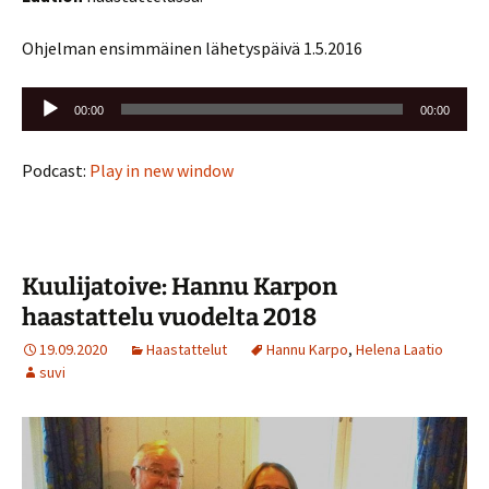
Ohjelman ensimmäinen lähetyspäivä 1.5.2016
Äänitoistin
00:00
00:00
Podcast:
Play in new window
Kuulijatoive: Hannu Karpon
haastattelu vuodelta 2018
19.09.2020
Haastattelut
Hannu Karpo
,
Helena Laatio
suvi