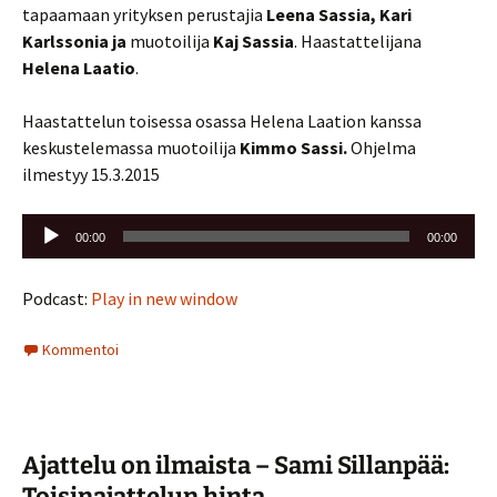
tapaamaan
yrityksen perustajia
Leena Sassia, Kari
Karlssonia ja
muotoilija
Kaj Sassia
. Haastattelijana
Helena Laatio
.
Haastattelun toisessa osassa Helena Laation kanssa
keskustelemassa muotoilija
Kimmo
Sassi.
Ohjelma
ilmestyy 15.3.2015
Äänitoistin
00:00
00:00
Podcast:
Play in new window
Kommentoi
Ajattelu on ilmaista – Sami Sillanpää:
Toisinajattelun hinta