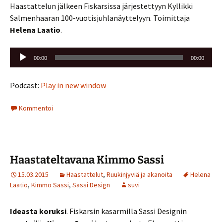
Haastattelun jälkeen Fiskarsissa järjestettyyn Kyllikki
Salmenhaaran 100-vuotisjuhlanäyttelyyn. Toimittaja
Helena Laatio
.
Äänitoistin
00:00
00:00
Podcast:
Play in new window
Kommentoi
Haastateltavana Kimmo Sassi
15.03.2015
Haastattelut
,
Ruukinjyviä ja akanoita
Helena
Laatio
,
Kimmo Sassi
,
Sassi Design
suvi
Ideasta koruksi
. Fiskarsin kasarmilla Sassi Designin