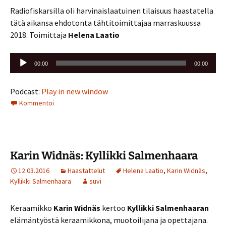
Radiofiskarsilla oli harvinaislaatuinen tilaisuus haastatella
tätä aikansa ehdotonta tähtitoimittajaa marraskuussa
2018. Toimittaja
Helena Laatio
Äänitoistin
00:00
00:00
Podcast:
Play in new window
Kommentoi
Karin Widnäs: Kyllikki Salmenhaara
12.03.2016
Haastattelut
Helena Laatio
,
Karin Widnäs
,
Kyllikki Salmenhaara
suvi
Keraamikko
Karin Widnäs
kertoo
Kyllikki Salmenhaaran
elämäntyöstä keraamikkona, muotoilijana ja opettajana.