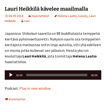
Lauri Heikkilä kävelee maailmalla
04.09.2014
Haastattelut
Helena Laatio
,
kävely
,
Lauri
Heikkilä
suvi
Japanissa Shikokun saarella on 88 buddhalaista temppeliä
kiertävä pyhiinvaellusreitti. Nykyisin suurin osa temppelien
kiertäjistä matkustaa reitin linja-autoilla, silti yhä edelleen
on monia jotka kulkevat sen jalkaisin. Heistä yksi on
kouluttaja
Lauri Heikkilä
, jota toimittaja
Helena Laatio
haastattelee.
Äänitoistin
00:00
00:00
Podcast:
Play in new window
Kommentoi