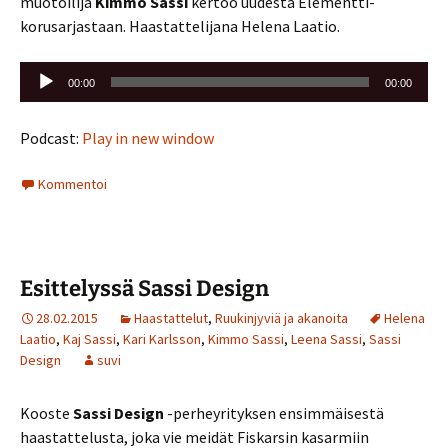
muotoilija
Kimmo Sassi
kertoo uudesta Elementti-
korusarjastaan. Haastattelijana Helena Laatio.
Äänitoistin
00:00
00:00
Podcast:
Play in new window
Kommentoi
Esittelyssä Sassi Design
28.02.2015
Haastattelut
,
Ruukinjyviä ja akanoita
Helena
Laatio
,
Kaj Sassi
,
Kari Karlsson
,
Kimmo Sassi
,
Leena Sassi
,
Sassi
Design
suvi
Kooste
Sassi Design
-perheyrityksen ensimmäisestä
haastattelusta, joka vie meidät Fiskarsin kasarmiin