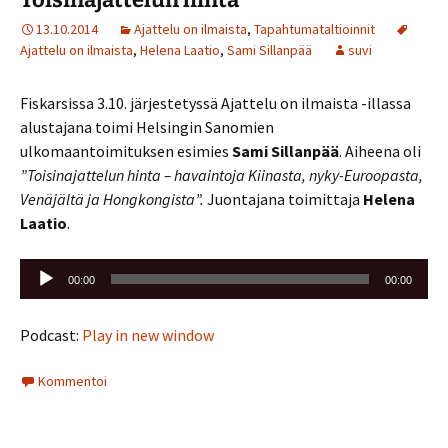
13.10.2014
Ajattelu on ilmaista
,
Tapahtumataltioinnit
Ajattelu on ilmaista
,
Helena Laatio
,
Sami Sillanpää
suvi
Fiskarsissa 3.10. järjestetyssä Ajattelu on ilmaista -illassa
alustajana toimi Helsingin Sanomien
ulkomaantoimituksen esimies
Sami Sillanpää
. Aiheena oli
”Toisinajattelun hinta – havaintoja Kiinasta, nyky-Euroopasta,
Venäjältä ja Hongkongista”.
Juontajana toimittaja
Helena
Laatio
.
Äänitoistin
00:00
00:00
Podcast:
Play in new window
Kommentoi