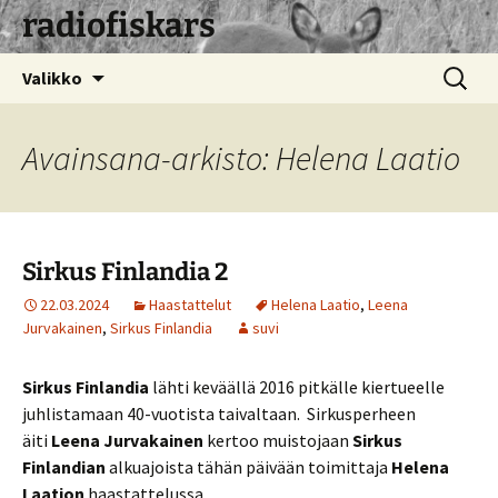
radiofiskars
Siirry
Haku:
Valikko
sisältöön
Avainsana-arkisto: Helena Laatio
Sirkus Finlandia 2
22.03.2024
Haastattelut
Helena Laatio
,
Leena
Jurvakainen
,
Sirkus Finlandia
suvi
Sirkus Finlandia
lähti keväällä 2016 pitkälle kiertueelle
juhlistamaan 40-vuotista taivaltaan. Sirkusperheen
äiti
Leena Jurvakainen
kertoo muistojaan
Sirkus
Finlandian
alkuajoista tähän päivään toimittaja
Helena
Laation
haastattelussa.