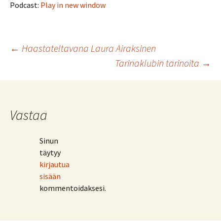
Podcast:
Play in new window
Artikkelien
←
Haastateltavana Laura Airaksinen
Tarinaklubin tarinoita
→
selaus
Vastaa
Sinun
täytyy
kirjautua
sisään
kommentoidaksesi.