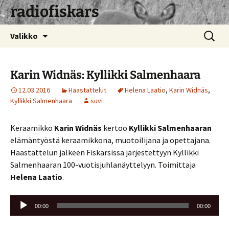
radiofiskars
Siirry
Haku:
Valikko
sisältöön
Karin Widnäs: Kyllikki Salmenhaara
12.03.2016
Haastattelut
Helena Laatio
,
Karin Widnäs
,
Kyllikki Salmenhaara
suvi
Keraamikko
Karin Widnäs
kertoo
Kyllikki Salmenhaaran
elämäntyöstä keraamikkona, muotoilijana ja opettajana.
Haastattelun jälkeen Fiskarsissa järjestettyyn Kyllikki
Salmenhaaran 100-vuotisjuhlanäyttelyyn. Toimittaja
Helena Laatio
.
Äänitoistin
00:00
00:00