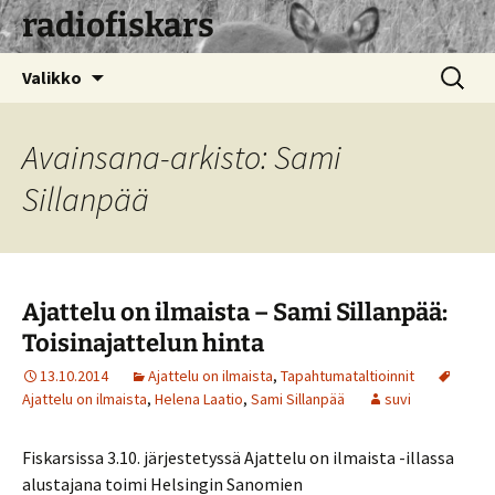
radiofiskars
Siirry
Haku:
Valikko
sisältöön
Avainsana-arkisto: Sami
Sillanpää
Ajattelu on ilmaista – Sami Sillanpää:
Toisinajattelun hinta
13.10.2014
Ajattelu on ilmaista
,
Tapahtumataltioinnit
Ajattelu on ilmaista
,
Helena Laatio
,
Sami Sillanpää
suvi
Fiskarsissa 3.10. järjestetyssä Ajattelu on ilmaista -illassa
alustajana toimi Helsingin Sanomien