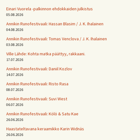
Einari Vuorela -palkinnon ehdokkaiden julkistus
05.08.2026
Annikin Runofestivaali: Has­san Bla­sim / J. K. Ihalainen
04.08.2026
Annikin Runofestivaali: Tomas Venclova / J. K. Ihalainen
03.08.2026
Ville Lähde: Kohta matka päättyy, rakkaani.
17.07.2026
Annikin Runofestivaali: Daniil Kozlov
14.07.2026
Annikin Runofestivaali: Risto Rasa
08.07.2026
Annikin Runofestivaali: Suvi West
06.07.2026
Annikin Runofestivaali: Kölö & Satu Kae
26.06.2026
Haastateltavana keraamikko Karin Widnäs
26.06.2026