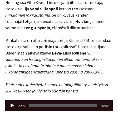
Helsingissä Villa Kiven Tietokirjailijaillassa toimittaja,
tietokirjailija
Sami Sillanpää
kertoo teoksestaan
Kiinalainen rakkaustarina
. Se on kuvaus kahden
toisinajattelijan ja kansalaisaktivistin,
Hu Jian
ja hänen
vaimonsa
Zeng Jinyanin
, elämästä diktatuurissa.
Minkälaista on olla toisinajattelija Kiinassa? Miten tehdään
tietokirja salaisen poliisin tarkkailussa? Haastattelijana
Uudenmaan aluevastaava
Eeva-Liisa Ryhänen.
Sillanpää on Helsingin Sanomien ulkomaantoimituksen
esimies ja on aiemmin toiminut muun muassa lehden
ulkomaankirjeenvaihtajana Kiinassa vuosina 2003–2009.
Tilaisuuden järjestivät Suomen tietokirjailijat ry yhteistyössä
Lukukeskuksen ja Kivi-talo Säätiön kanssa
.
Äänitoistin
00:00
00:00