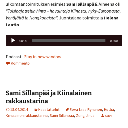
ulkomaantoimituksen esimies
Sami Sillanpää
. Aiheena oli
”Toisinajattelun hinta – havaintoja Kiinasta, nyky-Euroopasta,
Venäjältä ja Hongkongista”.
Juontajana toimittaja
Helena
Laatio
.
Äänitoistin
00:00
00:00
Podcast:
Play in new window
Kommentoi
Sami Sillanpää ja Kiinalainen
rakkaustarina
15.04.2014
Haastattelut
Eeva-Liisa Ryhänen
,
Hu Jia
,
Kiinalainen rakkaustarina
,
Sami Sillanpää
,
Zeng Jinua
suvi