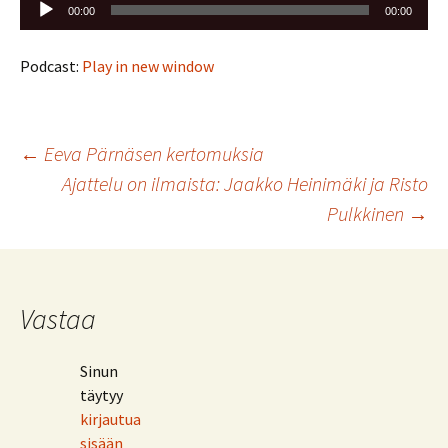
Äänitoistin
00:00
00:00
Podcast:
Play in new window
Artikkelien
←
Eeva Pärnäsen kertomuksia
Ajattelu on ilmaista: Jaakko Heinimäki ja Risto
selaus
Pulkkinen
→
Vastaa
Sinun
täytyy
kirjautua
sisään