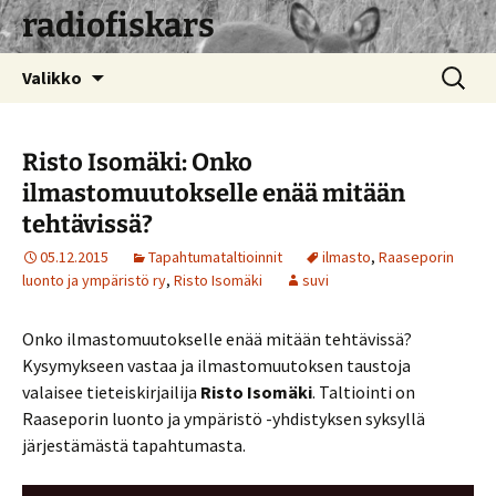
radiofiskars
Siirry
Haku:
Valikko
sisältöön
Risto Isomäki: Onko
ilmastomuutokselle enää mitään
tehtävissä?
05.12.2015
Tapahtumataltioinnit
ilmasto
,
Raaseporin
luonto ja ympäristö ry
,
Risto Isomäki
suvi
Onko ilmastomuutokselle enää mitään tehtävissä?
Kysymykseen vastaa ja ilmastomuutoksen taustoja
valaisee tieteiskirjailija
Risto Isomäki
. Taltiointi on
Raaseporin luonto ja ympäristö -yhdistyksen syksyllä
järjestämästä tapahtumasta.