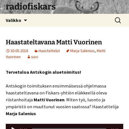
radiofiskars
Siirry
Haku:
Valikko
sisältöön
Haastateltavana Matti Vuorinen
30.05.2018
Haastattelut
Marja Salenius
,
Matti
Vuorinen
suvi
Tervetuloa Antskogin aluetoimitus!
Antskogin toimituksen ensimmäisessä ohjelmassa
haastateltavana on Fiskars-yhtiön eläkkeellä oleva
riistanhoitaja
Matti Vuorinen
. Miten työ, luonto ja
ympäristö on muuttunut vuosien saatossa? Haastattelija
Marja Salenius
Äänitoistin