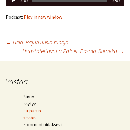
00:00
00:00
Podcast:
Play in new window
Artikkelien
←
Heidi Pajun uusia runoja
Haastateltavana Rainer ’Rosmo’ Surakka
→
selaus
Vastaa
Sinun
täytyy
kirjautua
sisään
kommentoidaksesi.