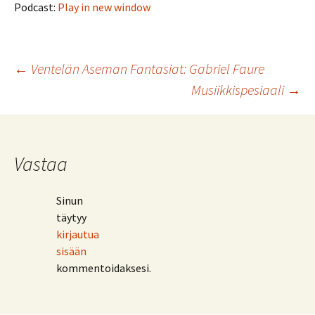
Podcast:
Play in new window
Artikkelien
←
Ventelän Aseman Fantasiat: Gabriel Faure
Musiikkispesiaali
→
selaus
Vastaa
Sinun
täytyy
kirjautua
sisään
kommentoidaksesi.