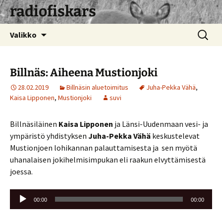
radiofiskars
Siirry
Haku:
Valikko
sisältöön
Billnäs: Aiheena Mustionjoki
28.02.2019
Billnäsin aluetoimitus
Juha-Pekka Vähä
,
Kaisa Lipponen
,
Mustionjoki
suvi
Billnäsiläinen
Kaisa Lipponen
ja Länsi-Uudenmaan vesi- ja
ympäristö yhdistyksen
Juha-Pekka Vähä
keskustelevat
Mustionjoen lohikannan palauttamisesta ja sen myötä
uhanalaisen jokihelmisimpukan eli raakun elvyttämisestä
joessa.
Äänitoistin
00:00
00:00