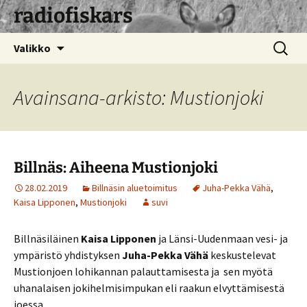
radiofiskars
Siirry
Haku:
Valikko
sisältöön
Avainsana-arkisto: Mustionjoki
Billnäs: Aiheena Mustionjoki
28.02.2019
Billnäsin aluetoimitus
Juha-Pekka Vähä
,
Kaisa Lipponen
,
Mustionjoki
suvi
Billnäsiläinen
Kaisa Lipponen
ja Länsi-Uudenmaan vesi- ja
ympäristö yhdistyksen
Juha-Pekka Vähä
keskustelevat
Mustionjoen lohikannan palauttamisesta ja sen myötä
uhanalaisen jokihelmisimpukan eli raakun elvyttämisestä
joessa.