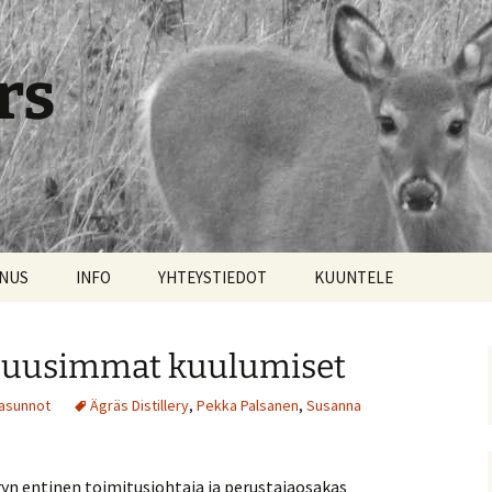
rs
NNUS
INFO
YHTEYSTIEDOT
KUUNTELE
yn uusimmat kuulumiset
asunnot
Ägräs Distillery
,
Pekka Palsanen
,
Susanna
eryn entinen toimitusjohtaja ja perustajaosakas