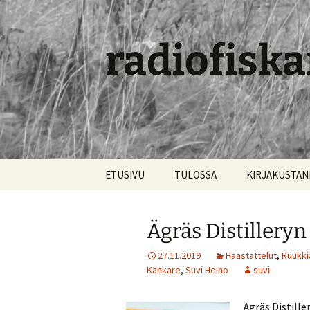
radiofiska
Siirry
ETUSIVU
TULOSSA
KIRJAKUSTA
sisältöön
Ägräs Distiller
27.11.2019
Haastattelut
,
Ruukki
Kankare
,
Suvi Heino
suvi
Ägräs Distill