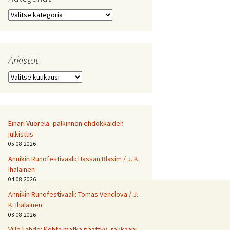
Kategoriat
Arkistot
Arkistot
Einari Vuorela -palkinnon ehdokkaiden
julkistus
05.08.2026
Annikin Runofestivaali: Has­san Bla­sim / J. K.
Ihalainen
04.08.2026
Annikin Runofestivaali: Tomas Venclova / J.
K. Ihalainen
03.08.2026
Ville Lähde: Kohta matka päättyy, rakkaani.