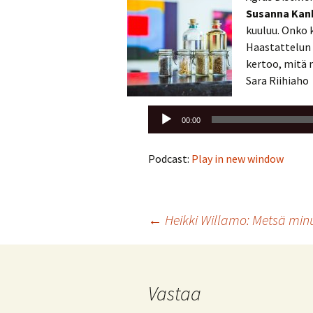
Susanna Kan
kuuluu. Onko 
Haastattelun 
kertoo, mitä 
Sara Riihiaho
Äänitoistin
00:00
Podcast:
Play in new window
Artikkelien
←
Heikki Willamo: Metsä min
selaus
Vastaa