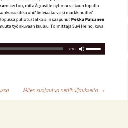
kare
kertoo, mitä Ägräsille nyt marraskuun lopulla
konkurssiuhka ohi? Selviääkö viski markkinoille?
lopussa pullotustalkoisiin saapunut
Pekka Palsanen
muuta työnkuvaan kuuluu. Toimittaja Suvi Heino, kuva
Nuolinäppäimillä
00:00
ylös
ja
alas
säädät
äänenvoimakkuutta
suuremmaksi
ussa
Miten suojautua nettihuijaukselta
→
ja
pienemmäksi.