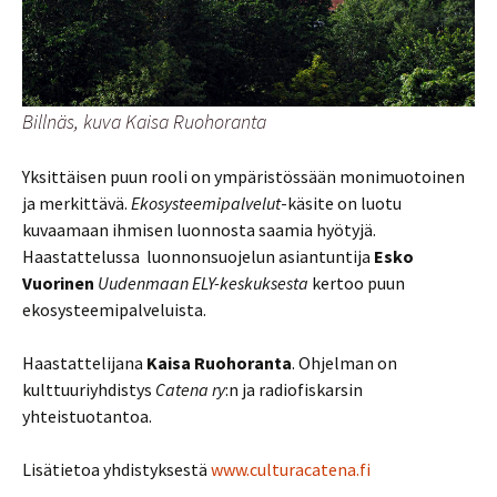
Billnäs, kuva Kaisa Ruohoranta
Yksittäisen puun rooli on ympäristössään monimuotoinen
ja merkittävä.
Ekosysteemipalvelut
-käsite on luotu
kuvaamaan ihmisen luonnosta saamia hyötyjä.
Haastattelussa luonnonsuojelun asiantuntija
Esko
Vuorinen
Uudenmaan ELY-keskuksesta
kertoo puun
ekosysteemipalveluista.
Haastattelijana
Kaisa Ruohoranta
. Ohjelman on
kulttuuriyhdistys
Catena ry
:n ja radiofiskarsin
yhteistuotantoa.
Lisätietoa yhdistyksestä
www.culturacatena.fi