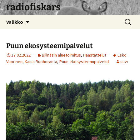
radiofiskars
Siirry
Haku:
Valikko
sisältöön
Puun ekosysteemipalvelut
17.02.2022
Billnäsin aluetoimitus
,
Haastattelut
Esko
Vuorinen
,
Kaisa Ruohoranta
,
Puun ekosysteemipalvelut
suvi