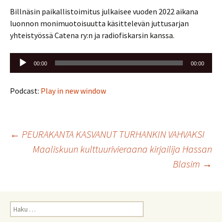
Billnäsin paikallistoimitus julkaisee vuoden 2022 aikana
luonnon monimuotoisuutta käsittelevän juttusarjan
yhteistyössä Catena ry:n ja radiofiskarsin kanssa.
Äänitoistin
00:00
00:00
Podcast:
Play in new window
Artikkelien
←
PEURAKANTA KASVANUT TURHANKIN VAHVAKSI
Maaliskuun kulttuurivieraana kirjailija Hassan
selaus
Blasim
→
Haku: