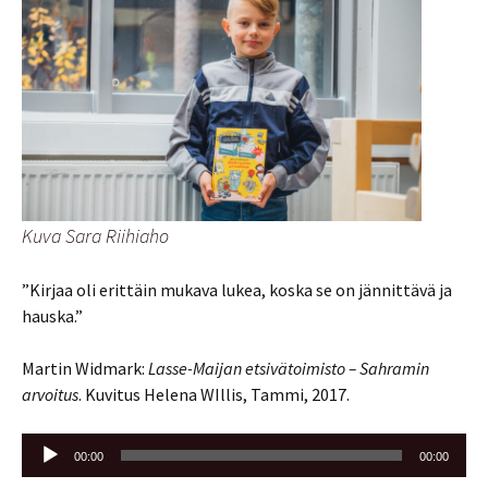
Kuva Sara Riihiaho
”Kirjaa oli erittäin mukava lukea, koska se on jännittävä ja
hauska.”
Martin Widmark:
Lasse-Maijan etsivätoimisto – Sahramin
arvoitus
. Kuvitus Helena WIllis, Tammi, 2017.
Äänitoistin
00:00
00:00