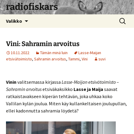
radiofiskars
Siirry
Haku:
Valikko
sisältöön
Vini: Sahramin arvoitus
10.11.2022
Tämän minä luin
Lasse-Maijan
etsivätoimisto
,
Sahramin arvoitus
,
Tammi
,
Vini
suvi
Vinin
valitsemassa kirjassa
Lasse-Maijan etsivätoimisto –
Sahramin arvoitus
etsiväkaksikko
Lasse ja Maija
saavat
ratkaistavakseen kiperän tehtävän, joka uhkaa koko
Vallilan kylän joulua. Miten käy kullankeltaisen joulupullan,
ellei kadonnutta sahramia löydetä?