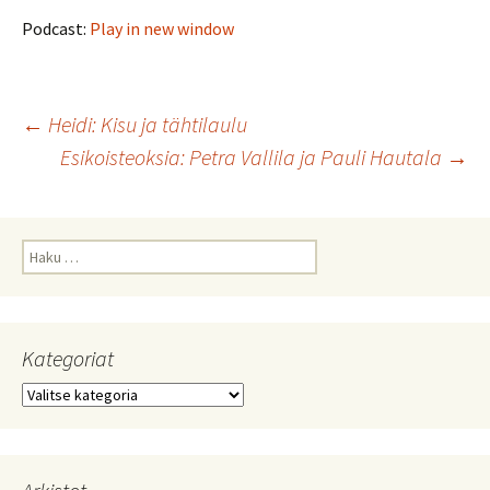
Podcast:
Play in new window
Artikkelien
←
Heidi: Kisu ja tähtilaulu
Esikoisteoksia: Petra Vallila ja Pauli Hautala
→
selaus
Haku:
Kategoriat
Kategoriat