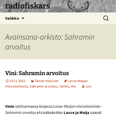
radiofiskars
Siirry
Haku:
Valikko
sisältöön
Avainsana-arkisto: Sahramin
arvoitus
Vini: Sahramin arvoitus
10.11.2022
Tämän minä luin
Lasse-Maijan
etsivätoimisto
,
Sahramin arvoitus
,
Tammi
,
Vini
suvi
Vinin
valitsemassa kirjassa
Lasse-Maijan etsivätoimisto –
Sahramin arvoitus
etsiväkaksikko
Lasse ja Maija
saavat