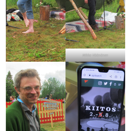
Mikko Väänänen