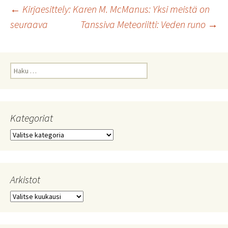
Artikkelien
←
Kirjaesittely: Karen M. McManus: Yksi meistä on
seuraava
Tanssiva Meteoriitti: Veden runo
→
selaus
Haku:
Kategoriat
Kategoriat
Arkistot
Arkistot