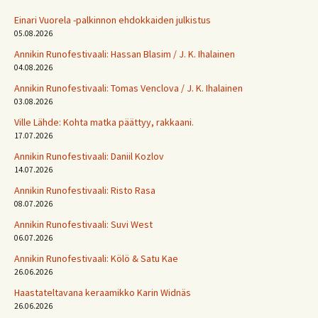
Einari Vuorela -palkinnon ehdokkaiden julkistus
05.08.2026
Annikin Runofestivaali: Has­san Bla­sim / J. K. Ihalainen
04.08.2026
Annikin Runofestivaali: Tomas Venclova / J. K. Ihalainen
03.08.2026
Ville Lähde: Kohta matka päättyy, rakkaani.
17.07.2026
Annikin Runofestivaali: Daniil Kozlov
14.07.2026
Annikin Runofestivaali: Risto Rasa
08.07.2026
Annikin Runofestivaali: Suvi West
06.07.2026
Annikin Runofestivaali: Kölö & Satu Kae
26.06.2026
Haastateltavana keraamikko Karin Widnäs
26.06.2026