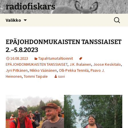
radiofiskars
Siirry
Haku:
Valikko
sisältöön
EPÄJOHDONMUKAISTEN TANSSIAISET
2.–5.8.2023
16.08.2023
Tapahtumataltioinnit
EPÄJOHDONMUKAISTEN TANSSIAISET
,
J.K. Ihalainen
,
Joose Keskitalo
,
Jyri Pitkänen
,
Mikko Väänänen
,
Olli-Pekka Tennilä
,
Paavo J.
Heinonen
,
Tommi Taipale
suvi