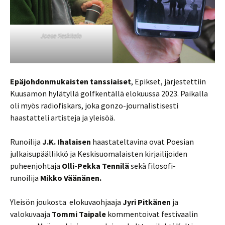
Joose Keskitalo
Epäjohdonmukaisten tanssiaiset
, Epikset, järjestettiin
Kuusamon hylätyllä golfkentällä elokuussa 2023. Paikalla
oli myös radiofiskars, joka gonzo-journalistisesti
haastatteli artisteja ja yleisöä.
Runoilija
J.K. Ihalaisen
haastateltavina ovat Poesian
julkaisupäällikkö ja Keskisuomalaisten kirjailijoiden
puheenjohtaja
Olli-Pekka Tennilä
sekä filosofi-
runoilija
Mikko Väänänen.
Yleisön joukosta elokuvaohjaaja
Jyri Pitkänen
ja
valokuvaaja
Tommi Taipale
kommentoivat festivaalin