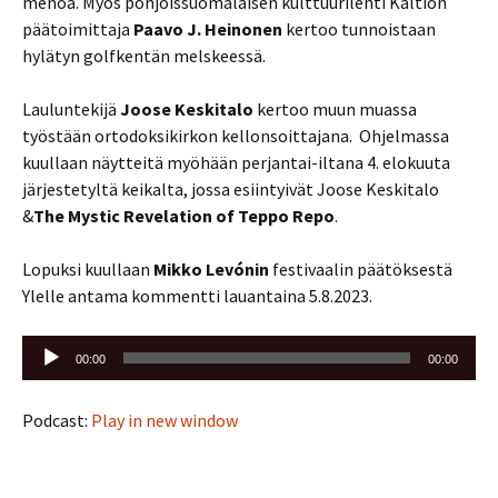
menoa. Myös pohjoissuomalaisen kulttuurilehti Kaltion
päätoimittaja
Paavo J. Heinonen
kertoo tunnoistaan
hylätyn golfkentän melskeessä.
Lauluntekijä
Joose Keskitalo
kertoo muun muassa
työstään ortodoksikirkon kellonsoittajana. Ohjelmassa
kuullaan näytteitä myöhään perjantai-iltana 4. elokuuta
järjestetyltä keikalta, jossa esiintyivät Joose Keskitalo
&
The Mystic Revelation of Teppo Repo
.
Lopuksi kuullaan
Mikko Levónin
festivaalin päätöksestä
Ylelle antama kommentti lauantaina 5.8.2023.
Äänitoistin
00:00
00:00
Podcast:
Play in new window