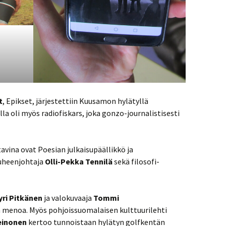
t
, Epikset, järjestettiin Kuusamon hylätyllä
la oli myös radiofiskars, joka gonzo-journalistisesti
avina ovat Poesian julkaisupäällikkö ja
puheenjohtaja
Olli-Pekka Tennilä
sekä filosofi-
yri Pitkänen
ja valokuvaaja
Tommi
 menoa. Myös pohjoissuomalaisen kulttuurilehti
einonen
kertoo tunnoistaan hylätyn golfkentän