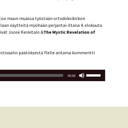
too muun muassa työstään ortodoksikirkon
laan näytteitä myöhään perjantai-iltana 4. elokuuta
tyivät Joose Keskitalo &
The Mystic Revelation of
estivaalin päätöksestä Ylelle antama kommentti
Nuolinäppäimillä
00:00
ylös
ja
alas
säädät
äänenvoimakkuutta
suuremmaksi
ja
pienemmäksi.