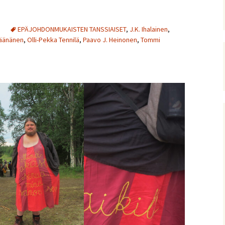
EPÄJOHDONMUKAISTEN TANSSIAISET
,
J.K. Ihalainen
,
äänänen
,
Olli-Pekka Tennilä
,
Paavo J. Heinonen
,
Tommi