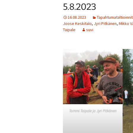
5.8.2023
16.08.2023
Tapahtumataltioinnit
Joose Keskitalo
,
Jyri Pitkänen
,
Mikko V
Taipale
suvi
Tommi Taipale ja Jyri Pitkänen