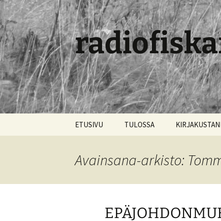
radiofiska
Siirry
ETUSIVU
TULOSSA
KIRJAKUSTA
sisältöön
Avainsana-arkisto: Tomm
EPÄJOHDONMUKA