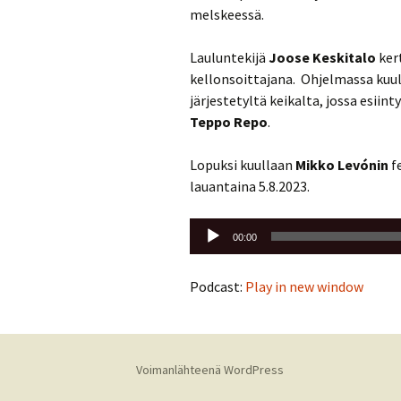
melskeessä.
Lauluntekijä
Joose Keskitalo
ker
kellonsoittajana. Ohjelmassa kuul
järjestetyltä keikalta, jossa esiin
Teppo Repo
.
Lopuksi kuullaan
Mikko Levónin
f
lauantaina 5.8.2023.
Äänitoistin
00:00
Podcast:
Play in new window
Voimanlähteenä WordPress