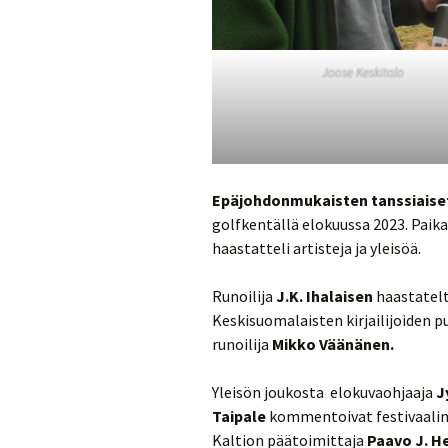
Joose Keskitalo
Epäjohdonmukaisten tanssiaise
golfkentällä elokuussa 2023. Paikal
haastatteli artisteja ja yleisöä.
Runoilija
J.K. Ihalaisen
haastatelt
Keskisuomalaisten kirjailijoiden 
runoilija
Mikko Väänänen.
Yleisön joukosta elokuvaohjaaja
J
Taipale
kommentoivat festivaalin
Kaltion päätoimittaja
Paavo J. H