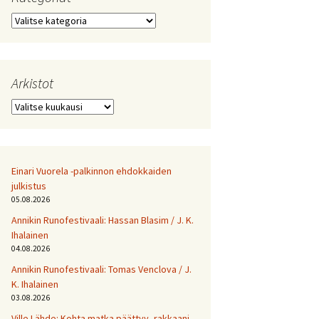
Kategoriat
Arkistot
Arkistot
Einari Vuorela -palkinnon ehdokkaiden
julkistus
05.08.2026
Annikin Runofestivaali: Has­san Bla­sim / J. K.
Ihalainen
04.08.2026
Annikin Runofestivaali: Tomas Venclova / J.
K. Ihalainen
03.08.2026
Ville Lähde: Kohta matka päättyy, rakkaani.