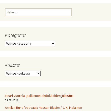
Haku:
Kategoriat
Kategoriat
Arkistot
Arkistot
Einari Vuorela -palkinnon ehdokkaiden julkistus
05.08.2026
Annikin Runofestivaali: Has­san Bla­sim / J. K. Ihalainen