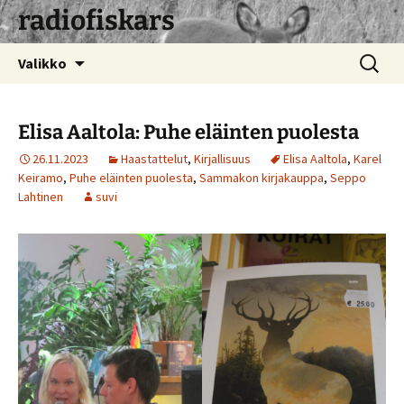
radiofiskars
Siirry
Haku:
Valikko
sisältöön
Elisa Aaltola: Puhe eläinten puolesta
26.11.2023
Haastattelut
,
Kirjallisuus
Elisa Aaltola
,
Karel
Keiramo
,
Puhe eläinten puolesta
,
Sammakon kirjakauppa
,
Seppo
Lahtinen
suvi