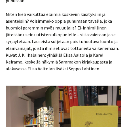
puhutaan.
Miten kieli vaikuttaa eläimiä koskeviin käsityksiin ja
asenteisiin? Voisimmeko oppia puhumaan tavalla, joka
huomioi paremmin myös muut lajit? Ei-inhimillinen
jätetään usein uutisten ulkopuolelle – siitä vaietaan ja se
syrjäytetään. Lauseista suljetaan pois tuhoutuva luonto ja
eläinvainajat, joista ihmiset ovat tottuneita vaikenemaan.
Kuvat J. K. Ihalainen; ylhäällä Elisa Aaltola ja Karel
Keiramo, keskellä näkymiä Sammakon kirjakaupasta ja
alakuvassa Elisa Aaltolan lisäksi Seppo Lahtinen.