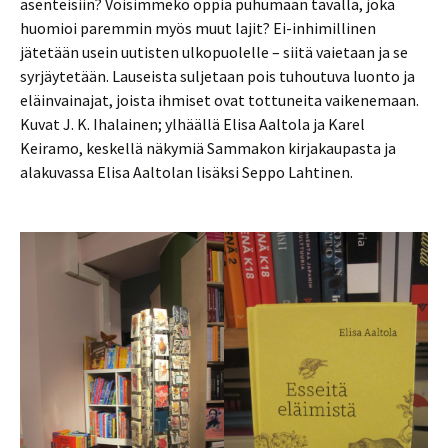
asenteisiin? Voisimmeko oppia puhumaan tavalla, joka
huomioi paremmin myös muut lajit? Ei-inhimillinen
jätetään usein uutisten ulkopuolelle – siitä vaietaan ja se
syrjäytetään. Lauseista suljetaan pois tuhoutuva luonto ja
eläinvainajat, joista ihmiset ovat tottuneita vaikenemaan.
Kuvat J. K. Ihalainen; ylhäällä Elisa Aaltola ja Karel
Keiramo, keskellä näkymiä Sammakon kirjakaupasta ja
alakuvassa Elisa Aaltolan lisäksi Seppo Lahtinen.