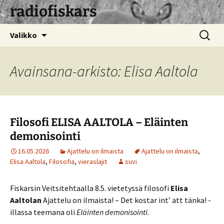
radiofiskars
Siirry
Haku:
Valikko
sisältöön
Avainsana-arkisto: Elisa Aaltola
Filosofi ELISA AALTOLA – Eläinten
demonisointi
16.05.2026
Ajattelu on ilmaista
Ajattelu on ilmaista
,
Elisa Aaltola
,
Filosofia
,
vieraslajit
suvi
Fiskarsin Veitsitehtaalla 8.5. vietetyssä filosofi
Elisa
Aaltolan
Ajattelu on ilmaista! – Det kostar int’ att tänka! -
illassa teemana oli
Eläinten demonisointi
.