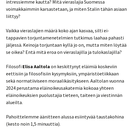
intressiemme kautta? Mitä vieraslajia Suomessa
voimakkaimmin karsastetaan, ja miten Stalin tähän asiaan
liittyy?
Vaikka vieraslajien määrä koko ajan kasvaa, silti ei-
tappavien torjuntamenetelmien tutkimus laahaa pahasti
jäljessä. Keinoja torjuntaan kyllä jo on, mutta miten löytää
se oikea? Entä mitä eroa on vieraslajilla ja tulokaslajilla?
Filosofi
Elisa Aaltola
on keskittynyt eläimiä koskeviin
eettisiin ja filosofisiin kysymyksiin, ympäristöetiikkaan
sekä normatiiviseen moraalikäsitykseen. Aaltolan vuonna
2024 perustama eläinoikeusakatemia kokoaa yhteen
eläinoikeuksien puolustajia tieteen, taiteen ja viestinnän
alueilta.
Pahoittelemme äänitteen alussa esiintyvää taustakohina
(kesto noin 1,5 minuuttia).