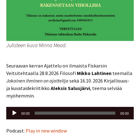
Julisteen kuva Minna Mead.
Seuraavan kerran Ajattelu on ilmaista Fiskarsin
Veitsitehtaalla 28.8.2026 Filosofi
Mikko Lahtinen
teemalla
Jokainen ihminen on ajattelija
sekä 16.10. 2026 Kirjallisuus-
ja kuvataidekriitikko
Aleksis Salusjärvi
, teema selviää
myöhemmin.
Äänitoistin
00:00
00:00
Podcast:
Play in new window