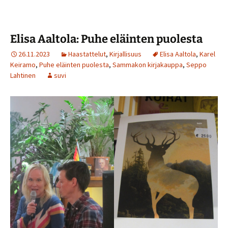
Elisa Aaltola: Puhe eläinten puolesta
26.11.2023
Haastattelut
,
Kirjallisuus
Elisa Aaltola
,
Karel
Keiramo
,
Puhe eläinten puolesta
,
Sammakon kirjakauppa
,
Seppo
Lahtinen
suvi