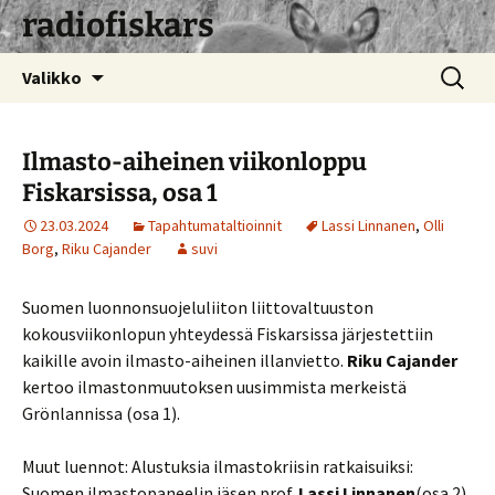
radiofiskars
Siirry
Haku:
Valikko
sisältöön
Ilmasto-aiheinen viikonloppu
Fiskarsissa, osa 1
23.03.2024
Tapahtumataltioinnit
Lassi Linnanen
,
Olli
Borg
,
Riku Cajander
suvi
Suomen luonnonsuojeluliiton liittovaltuuston
kokousviikonlopun yhteydessä Fiskarsissa järjestettiin
kaikille avoin ilmasto-aiheinen illanvietto.
Riku Cajander
kertoo ilmastonmuutoksen uusimmista merkeistä
Grönlannissa (osa 1).
Muut luennot: Alustuksia ilmastokriisin ratkaisuiksi:
Suomen ilmastopaneelin jäsen prof.
Lassi Linnanen
(osa 2).