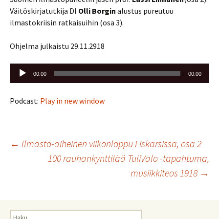
Väitöskirjatutkija DI
Olli Borgin
alustus pureutuu
ilmastokriisin ratkaisuihin (osa 3).
Ohjelma julkaistu 29.11.2918
Äänitoistin
00:00
00:00
Podcast:
Play in new window
Artikkelien
←
Ilmasto-aiheinen viikonloppu Fiskarsissa, osa 2
100 rauhankynttilää TuliValo -tapahtuma,
selaus
musiikkiteos 1918
→
Haku: