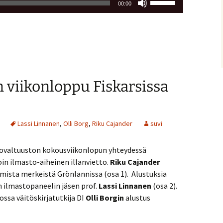
00:00
ylös
ja
alas
säädät
äänenvoimakkuutta
suuremmaksi
 viikonloppu Fiskarsissa
ja
pienemmäksi.
Lassi Linnanen
,
Olli Borg
,
Riku Cajander
suvi
tovaltuuston kokousviikonlopun yhteydessä
voin ilmasto-aiheinen illanvietto.
Riku Cajander
sta merkeistä Grönlannissa (osa 1). Alustuksia
n ilmastopaneelin jäsen prof.
Lassi Linnanen
(osa 2).
ssa väitöskirjatutkija DI
Olli Borgin
alustus