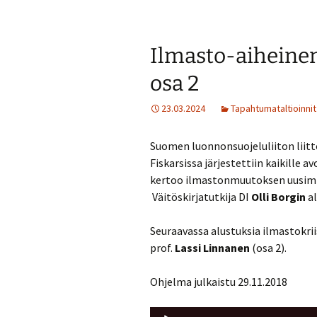
Ilmasto-aiheinen
osa 2
23.03.2024
Tapahtumataltioinnit
Suomen luonnonsuojeluliiton liit
Fiskarsissa järjestettiin kaikille a
kertoo ilmastonmuutoksen uusimmi
Väitöskirjatutkija DI
Olli Borgin
al
Seuraavassa alustuksia ilmastokrii
prof.
Lassi Linnanen
(osa 2).
Ohjelma julkaistu 29.11.2018
Äänitoistin