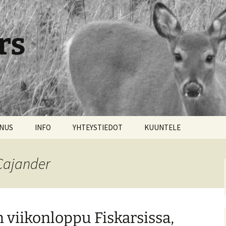
rs
NNUS
INFO
YHTEYSTIEDOT
KUUNTELE
 Cajander
 viikonloppu Fiskarsissa,