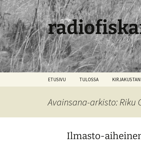
radiofiska
Siirry
ETUSIVU
TULOSSA
KIRJAKUSTA
sisältöön
Avainsana-arkisto: Riku
Ilmasto-aiheinen