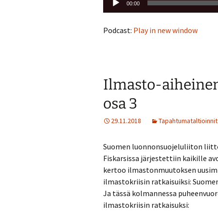
00:00
Podcast:
Play in new window
Ilmasto-aiheinen
osa 3
29.11.2018
Tapahtumataltioinnit
Suomen luonnonsuojeluliiton liit
Fiskarsissa järjestettiin kaikille a
kertoo ilmastonmuutoksen uusimmi
ilmastokriisin ratkaisuiksi: Suome
Ja tässä kolmannessa puheenvuoro
ilmastokriisin ratkaisuksi: