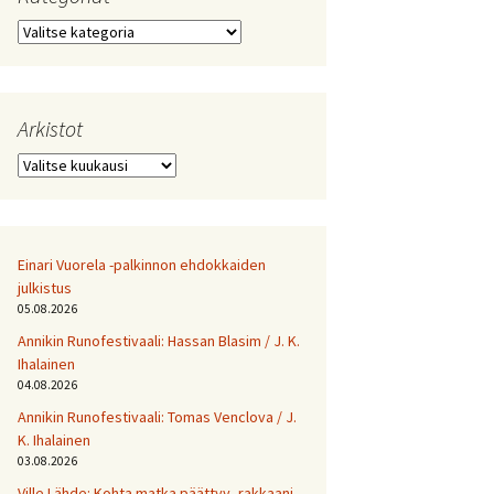
Kategoriat
Arkistot
Arkistot
Einari Vuorela -palkinnon ehdokkaiden
julkistus
05.08.2026
Annikin Runofestivaali: Has­san Bla­sim / J. K.
Ihalainen
04.08.2026
Annikin Runofestivaali: Tomas Venclova / J.
K. Ihalainen
03.08.2026
Ville Lähde: Kohta matka päättyy, rakkaani.