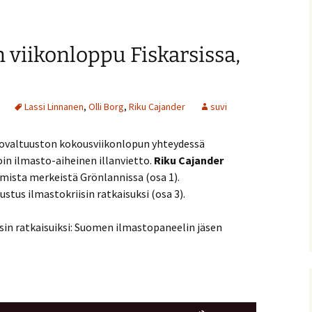
äänenvoimakkuutta
suuremmaksi
 viikonloppu Fiskarsissa,
ja
pienemmäksi.
Lassi Linnanen
,
Olli Borg
,
Riku Cajander
suvi
tovaltuuston kokousviikonlopun yhteydessä
voin ilmasto-aiheinen illanvietto.
Riku Cajander
sta merkeistä Grönlannissa (osa 1).
ustus ilmastokriisin ratkaisuksi (osa 3).
sin ratkaisuiksi: Suomen ilmastopaneelin jäsen
Nuolinäppäimillä