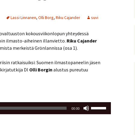
Lassi Linnanen
,
Olli Borg
,
Riku Cajander
suvi
tovaltuuston kokousviikonlopun yhteydessä
voin ilmasto-aiheinen illanvietto.
Riku Cajander
ista merkeistä Grönlannissa (osa 1).
iisin ratkaisuiksi: Suomen ilmastopaneelin jäsen
skirjatutkija DI
Olli Borgin
alustus pureutuu
Nuolinäppäimillä
00:00
ylös
ja
alas
säädät