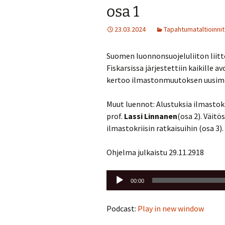
osa 1
23.03.2024
Tapahtumataltioinnit
Suomen luonnonsuojeluliiton liit
Fiskarsissa järjestettiin kaikille a
kertoo ilmastonmuutoksen uusimm
Muut luennot: Alustuksia ilmastokr
prof.
Lassi Linnanen
(osa 2). Väitö
ilmastokriisin ratkaisuihin (osa 3).
Ohjelma julkaistu 29.11.2918
Äänitoistin
00:00
Podcast:
Play in new window