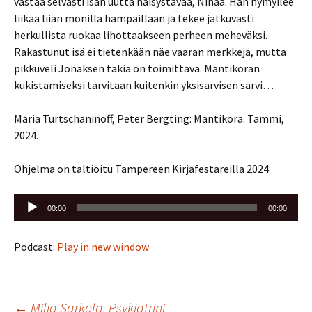
vastaa selvästi isän uutta naisystävää, Ninaa. Hän hymyilee
liikaa liian monilla hampaillaan ja tekee jatkuvasti
herkullista ruokaa lihottaakseen perheen meheväksi.
Rakastunut isä ei tietenkään näe vaaran merkkejä, mutta
pikkuveli Jonaksen takia on toimittava. Mantikoran
kukistamiseksi tarvitaan kuitenkin yksisarvisen sarvi…
Maria Turtschaninoff, Peter Bergting: Mantikora. Tammi,
2024.
Ohjelma on taltioitu Tampereen Kirjafestareilla 2024.
Äänitoistin
00:00
00:00
Podcast:
Play in new window
Artikkelien
←
Milja Sarkola, Psykiatrini