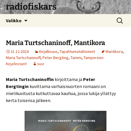
radiofiskars
Siirry
Haku:
Valikko
sisältöön
Maria Turtschaninoff, Mantikora
31.12.2024
Kirjallisuus
,
Tapahtumataltioinnit
Mantikora
,
Maria Turtschaninoff
,
Peter Bergting
,
Tammi
,
Tampereen
Kirjafestarit
suvi
Maria Turtschaninoffin
kirjoittama ja
Peter
Bergtingin
kuvittama varhaisnuorten romaani on
mielikuvitusta kutkuttavaa kauhua, jossa lukija yllättyy
kerta toisensa jälkeen.