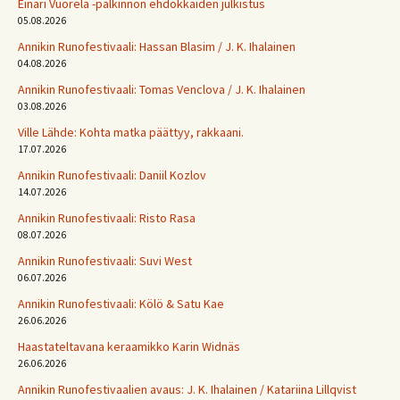
Einari Vuorela -palkinnon ehdokkaiden julkistus
05.08.2026
Annikin Runofestivaali: Has­san Bla­sim / J. K. Ihalainen
04.08.2026
Annikin Runofestivaali: Tomas Venclova / J. K. Ihalainen
03.08.2026
Ville Lähde: Kohta matka päättyy, rakkaani.
17.07.2026
Annikin Runofestivaali: Daniil Kozlov
14.07.2026
Annikin Runofestivaali: Risto Rasa
08.07.2026
Annikin Runofestivaali: Suvi West
06.07.2026
Annikin Runofestivaali: Kölö & Satu Kae
26.06.2026
Haastateltavana keraamikko Karin Widnäs
26.06.2026
Annikin Runofestivaalien avaus: J. K. Ihalainen / Katariina Lillqvist