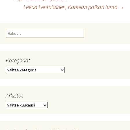
Leena Lehtolainen, Korkean paikan lumo
→
selaus
Haku:
Kategoriat
Kategoriat
Arkistot
Arkistot