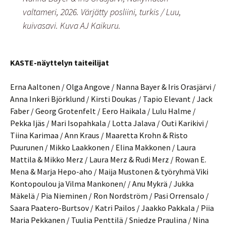
valtameri, 2026. Värjätty posliini, turkis / Luu,
kuivasavi. Kuva AJ Kaikuru.
KASTE-näyttelyn taiteilijat
Erna Aaltonen / Olga Angove / Nanna Bayer & Iris Orasjärvi /
Anna Inkeri Björklund / Kirsti Doukas / Tapio Elevant / Jack
Faber / Georg Grotenfelt / Eero Haikala / Lulu Halme /
Pekka Ijäs / Mari Isopahkala / Lotta Jalava / Outi Karikivi /
Tiina Karimaa / Ann Kraus / Maaretta Krohn & Risto
Puurunen / Mikko Laakkonen / Elina Makkonen / Laura
Mattila & Mikko Merz / Laura Merz & Rudi Merz / Rowan E.
Mena & Marja Hepo-aho / Maija Mustonen & työryhmä Viki
Kontopoulou ja Vilma Mankonen/ / Anu Mykrä / Jukka
Mäkelä / Pia Nieminen / Ron Nordström / Pasi Orrensalo /
Saara Paatero-Burtsov / Katri Pailos / Jaakko Pakkala / Piia
Maria Pekkanen / Tuulia Penttilä / Sniedze Praulina / Nina