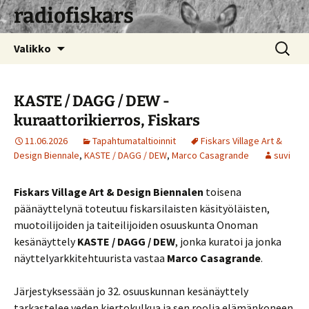
radiofiskars
Siirry
Haku:
Valikko
sisältöön
KASTE / DAGG / DEW -
kuraattorikierros, Fiskars
11.06.2026
Tapahtumataltioinnit
Fiskars Village Art &
Design Biennale
,
KASTE / DAGG / DEW
,
Marco Casagrande
suvi
Fiskars Village Art & Design Biennalen
toisena
päänäyttelynä toteutuu fiskarsilaisten käsityöläisten,
muotoilijoiden ja taiteilijoiden osuuskunta Onoman
kesänäyttely
KASTE / DAGG / DEW
, jonka kuratoi ja jonka
näyttelyarkkitehtuurista vastaa
Marco Casagrande
.
Järjestyksessään jo 32. osuuskunnan kesänäyttely
tarkastelee veden kiertokulkua ja sen roolia elämänkoneen