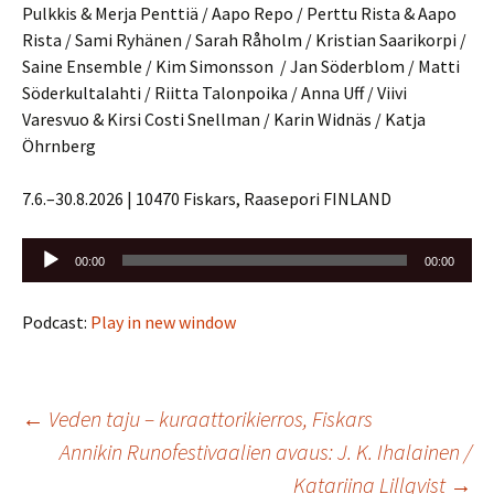
Pulkkis & Merja Penttiä / Aapo Repo / Perttu Rista & Aapo
Rista / Sami Ryhänen / Sarah Råholm / Kristian Saarikorpi /
Saine Ensemble / Kim Simonsson / Jan Söderblom / Matti
Söderkultalahti / Riitta Talonpoika / Anna Uff / Viivi
Varesvuo & Kirsi Costi Snellman / Karin Widnäs / Katja
Öhrnberg
7.6.–30.8.2026 | 10470 Fiskars, Raasepori FINLAND
Äänitoistin
00:00
00:00
Podcast:
Play in new window
Artikkelien
←
Veden taju – kuraattorikierros, Fiskars
Annikin Runofestivaalien avaus: J. K. Ihalainen /
selaus
Katariina Lillqvist
→