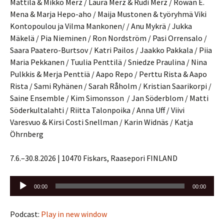
Mattila & Mikko Merz / Laura Merz & Rudi Merz / Rowan E.
Mena & Marja Hepo-aho / Maija Mustonen & työryhmä Viki
Kontopoulou ja Vilma Mankonen/ / Anu Mykrä / Jukka
Mäkelä / Pia Nieminen / Ron Nordström / Pasi Orrensalo /
Saara Paatero-Burtsov / Katri Pailos / Jaakko Pakkala / Piia
Maria Pekkanen / Tuulia Penttilä / Sniedze Praulina / Nina
Pulkkis & Merja Penttiä / Aapo Repo / Perttu Rista & Aapo
Rista / Sami Ryhänen / Sarah Råholm / Kristian Saarikorpi /
Saine Ensemble / Kim Simonsson / Jan Söderblom / Matti
Söderkultalahti / Riitta Talonpoika / Anna Uff / Viivi
Varesvuo & Kirsi Costi Snellman / Karin Widnäs / Katja
Öhrnberg
7.6.–30.8.2026 | 10470 Fiskars, Raasepori FINLAND
Äänitoistin
00:00
00:00
Podcast:
Play in new window