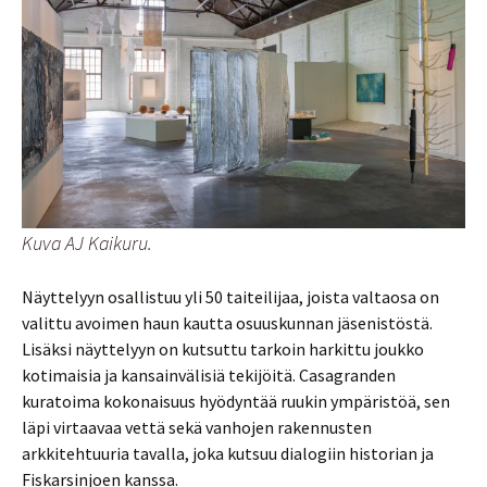
Kuva AJ Kaikuru.
Näyttelyyn osallistuu yli 50 taiteilijaa, joista valtaosa on
valittu avoimen haun kautta osuuskunnan jäsenistöstä.
Lisäksi näyttelyyn on kutsuttu tarkoin harkittu joukko
kotimaisia ja kansainvälisiä tekijöitä. Casagranden
kuratoima kokonaisuus hyödyntää ruukin ympäristöä, sen
läpi virtaavaa vettä sekä vanhojen rakennusten
arkkitehtuuria tavalla, joka kutsuu dialogiin historian ja
Fiskarsinjoen kanssa.