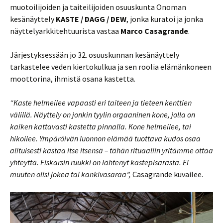
muotoilijoiden ja taiteilijoiden osuuskunta Onoman
kesänäyttely
KASTE / DAGG / DEW
, jonka kuratoi ja jonka
näyttelyarkkitehtuurista vastaa
Marco Casagrande
.
Järjestyksessään jo 32. osuuskunnan kesänäyttely
tarkastelee veden kiertokulkua ja sen roolia elämänkoneen
moottorina, ihmistä osana kastetta.
“Kaste helmeilee vapaasti eri taiteen ja tieteen kenttien
välillä. Näyttely on jonkin tyylin orgaaninen kone, jolla on
kaiken kattavasti kastetta pinnalla. Kone helmeilee, tai
hikoilee. Ympäröivän luonnon elämää tuottava kudos osaa
alituisesti kastaa itse itsensä – tähän rituaaliin yritämme ottaa
yhteyttä. Fiskarsin ruukki on lähtenyt kastepisarasta. Ei
muuten olisi jokea tai kankivasaraa”,
Casagrande kuvailee.