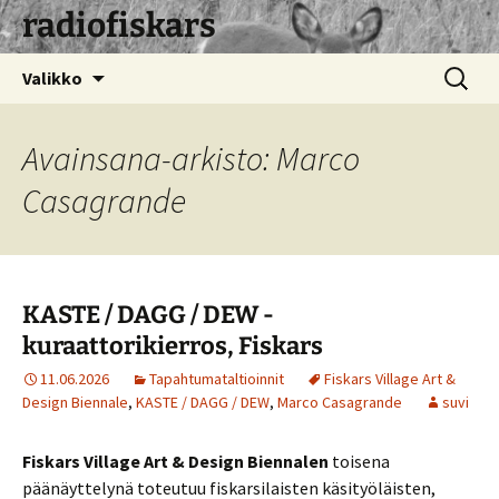
radiofiskars
Siirry
Haku:
Valikko
sisältöön
Avainsana-arkisto: Marco
Casagrande
KASTE / DAGG / DEW -
kuraattorikierros, Fiskars
11.06.2026
Tapahtumataltioinnit
Fiskars Village Art &
Design Biennale
,
KASTE / DAGG / DEW
,
Marco Casagrande
suvi
Fiskars Village Art & Design Biennalen
toisena
päänäyttelynä toteutuu fiskarsilaisten käsityöläisten,