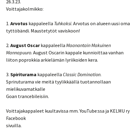
26.3.23.
Voittajakolmikko:
1.
Arvotus
kappaleella
Tuhkaksi
. Arvotus on alueen uusi oma
tyttöbändi. Maustetytöt vaviskoon!
2.
August Oscar
kappaleella
Maanantain Makuinen
Mannapuuro
. August Oscarin kappale kunnioittaa vanhan
liiton poprokkia arkielämän lyriikoiden kera.
3.
Spiriturama
kappaleella
Classic Domination
.
Spriruturama vie meitä tyylikkäällä tuotannollaan
mielikuvamatkalle
Goan trancebileisiin.
Voittajakappaleet kuultavissa mm. YouTube:ssa ja KELMU ry
Facebook
sivuilla.