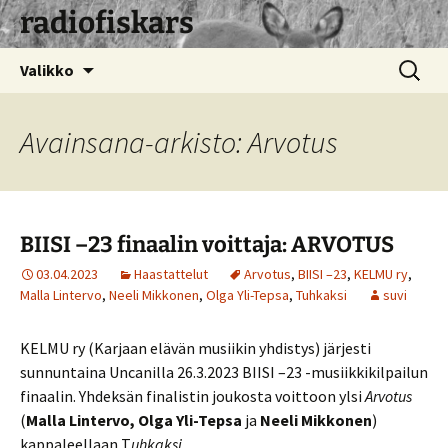
radiofiskars
Siirry
Haku:
Valikko
sisältöön
Avainsana-arkisto: Arvotus
BIISI –23 finaalin voittaja: ARVOTUS
03.04.2023
Haastattelut
Arvotus
,
BIISI –23
,
KELMU ry
,
Malla Lintervo
,
Neeli Mikkonen
,
Olga Yli-Tepsa
,
Tuhkaksi
suvi
KELMU ry (Karjaan elävän musiikin yhdistys) järjesti
sunnuntaina Uncanilla 26.3.2023 BIISI –23 -musiikkikilpailun
finaalin. Yhdeksän finalistin joukosta voittoon ylsi
Arvotus
(
Malla Lintervo, Olga Yli-Tepsa
ja
Neeli Mikkonen
)
kappaleellaan T
uhkaksi
.