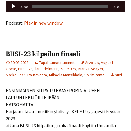
Äänitoistin
00:00
00:00
Podcast:
Play in new window
BIISI-23 kilpailun finaali
30.03.2023
Tapahtumataltioinnit
Arvotus
,
August
Oscar
,
BIISI –23
,
Ilari Edelmann
,
KELMU ry
,
Marika Seager
,
Markojuhani Rautavaara
,
Mikaela Mansikkala
,
Spiriturama
suvi
ENSIMMÄINEN KILPAILU RAASEPORIN ALUEEN
LAULUNTEKIJÖILLE IKÄÄN
KATSOMATTA
Karjaan elävän musiikin yhdistys KELMU ry järjesti kevään
2023
aikana BIISI-23 kilpailun, jonka finaali käytiin Uncanilla