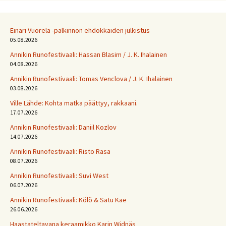
Einari Vuorela -palkinnon ehdokkaiden julkistus
05.08.2026
Annikin Runofestivaali: Has­san Bla­sim / J. K. Ihalainen
04.08.2026
Annikin Runofestivaali: Tomas Venclova / J. K. Ihalainen
03.08.2026
Ville Lähde: Kohta matka päättyy, rakkaani.
17.07.2026
Annikin Runofestivaali: Daniil Kozlov
14.07.2026
Annikin Runofestivaali: Risto Rasa
08.07.2026
Annikin Runofestivaali: Suvi West
06.07.2026
Annikin Runofestivaali: Kölö & Satu Kae
26.06.2026
Haastateltavana keraamikko Karin Widnäs