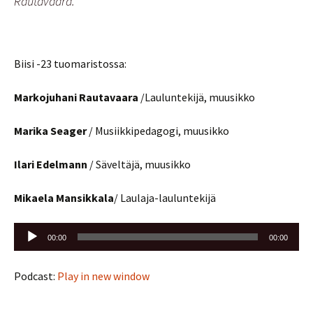
Rautavaara.
Biisi -23 tuomaristossa:
Markojuhani Rautavaara
/Lauluntekijä, muusikko
Marika Seager
/ Musiikkipedagogi, muusikko
Ilari Edelmann
/ Säveltäjä, muusikko
Mikaela Mansikkala
/ Laulaja-lauluntekijä
Äänitoistin
00:00
00:00
Podcast:
Play in new window