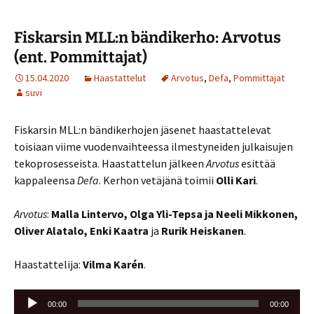
Fiskarsin MLL:n bändikerho: Arvotus
(ent. Pommittajat)
15.04.2020
Haastattelut
Arvotus
,
Defa
,
Pommittajat
suvi
Fiskarsin MLL:n bändikerhojen jäsenet haastattelevat
toisiaan viime vuodenvaihteessa ilmestyneiden julkaisujen
tekoprosesseista. Haastattelun jälkeen
Arvotus
esittää
kappaleensa
Defa
. Kerhon vetäjänä toimii
Olli Kari
.
Arvotus
:
Malla Lintervo, Olga Yli-Tepsa ja Neeli Mikkonen,
Oliver Alatalo, Enki Kaatra
ja
Rurik Heiskanen
.
Haastattelija:
Vilma Karén
.
Äänitoistin
00:00
00:00