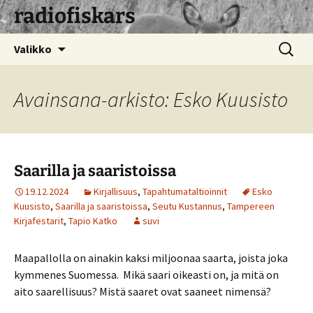
radiofiskars
Siirry
Haku:
Valikko
sisältöön
Avainsana-arkisto: Esko Kuusisto
Saarilla ja saaristoissa
19.12.2024
Kirjallisuus
,
Tapahtumataltioinnit
Esko
Kuusisto
,
Saarilla ja saaristoissa
,
Seutu Kustannus
,
Tampereen
Kirjafestarit
,
Tapio Katko
suvi
Maapallolla on ainakin kaksi miljoonaa saarta, joista joka
kymmenes Suomessa. Mikä saari oikeasti on, ja mitä on
aito saarellisuus? Mistä saaret ovat saaneet nimensä?