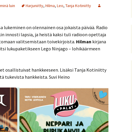
minä luin
Harjuniitty
,
Hilma
,
Leo
,
Tanja Kotiniitty
sa lukeminen on olennainen osa jokaista päivää. Radio
 innosti lapsia, ja heistä kaksi tuli radioon opettaja
tomaan valitsemistaan toivekirjoista.
Hilman
kirjana
itsi lukupaketikseen Lego Ninjago – lohikäärmeen
osallistuivat hankkeeseen. Lisäksi Tanja Kotiniitty
tä tukevista hankkeista. Suvi Heino