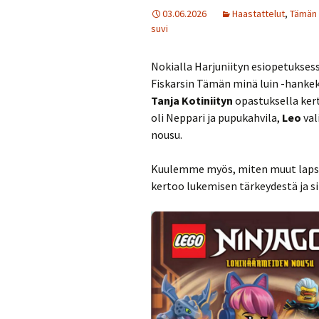
03.06.2026
Haastattelut
,
Tämän 
suvi
Nokialla Harjuniityn esiopetukses
Fiskarsin Tämän minä luin -hankekin
Tanja Kotiniityn
opastuksella ker
oli Neppari ja pupukahvila,
Leo
val
nousu.
Kuulemme myös, miten muut lapset 
kertoo lukemisen tärkeydestä ja si