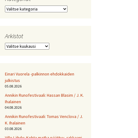
Kategoriat
Arkistot
Arkistot
Einari Vuorela -palkinnon ehdokkaiden
julkistus
05.08.2026
Annikin Runofestivaali: Has­san Bla­sim / J. K.
Ihalainen
04.08.2026
Annikin Runofestivaali: Tomas Venclova / J.
K. Ihalainen
03.08.2026
Ville Lähde: Kohta matka päättyy, rakkaani.