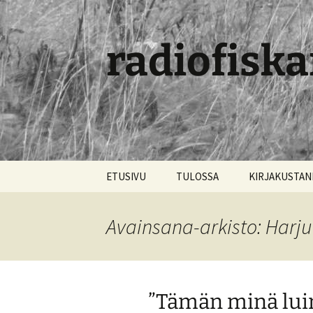
radiofiska
Siirry
ETUSIVU
TULOSSA
KIRJAKUSTA
sisältöön
Avainsana-arkisto: Harjun
”Tämän minä luin