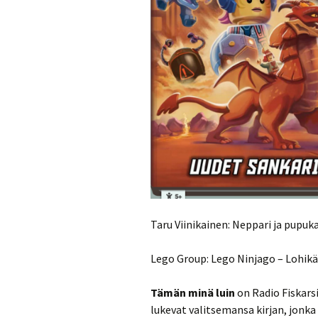
Taru Viinikainen: Neppari ja pupuka
Lego Group: Lego Ninjago – Lohikää
Tämän minä luin
on Radio Fiskars
lukevat valitsemansa kirjan, jonka r