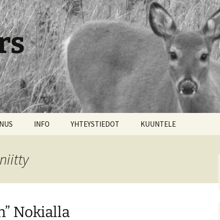
rs
NNUS
INFO
YHTEYSTIEDOT
KUUNTELE
iitty
” Nokialla