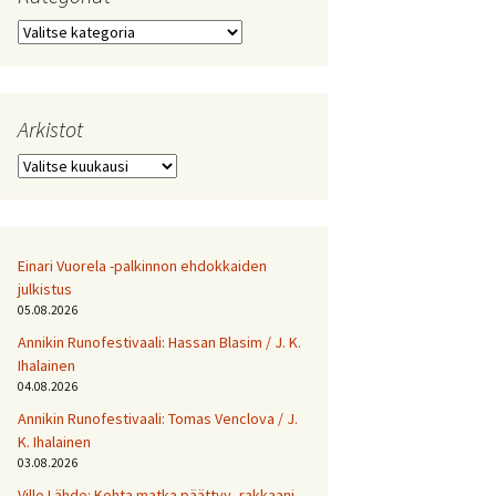
Kategoriat
Arkistot
Arkistot
Einari Vuorela -palkinnon ehdokkaiden
julkistus
05.08.2026
Annikin Runofestivaali: Has­san Bla­sim / J. K.
Ihalainen
04.08.2026
Annikin Runofestivaali: Tomas Venclova / J.
K. Ihalainen
03.08.2026
Ville Lähde: Kohta matka päättyy, rakkaani.