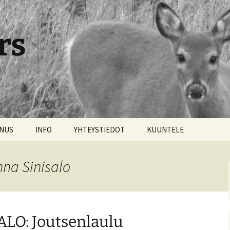
rs
NNUS
INFO
YHTEYSTIEDOT
KUUNTELE
nna Sinisalo
LO: Joutsenlaulu