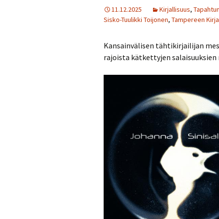
11.12.2025
Kirjallisuus
,
Tapahtum
Sisko-Tuulikki Toijonen
,
Tampereen Kirja
Kansainvälisen tähtikirjailijan mes
rajoista kätkettyjen salaisuuksie