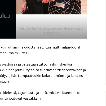
Sisko-Tuulikki Toijonen ja Johanna Sinisalo, kuva J.
K. Ihalainen.
 kuin olisimme odottaneet. Kun multimiljardöörit
, maailma muuttuu.
svalloissa ja pelastaa etätyönä ihmishenkiä
ta kun hän joutuu tylsältä tuntuvaan tiedetehtävään ja
koälyyn, hän tempautuukin koko elämänsä ja kenties
iluun.
i kielestä, tajunnasta ja siitä, mitä valitsemme olla
nto joutuvat vastakkain.