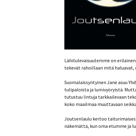
Lähitulevaisuutemme on erilainen
tekevät rahoillaan mitä haluavat
Suomalaissyntyinen Jane asuu Yhdy
tulipaloista ja lumivyöryistä. Mut
tutustuu lintuja tarkkailevaan te
koko maailmaa muuttavaan seikka
Joutsenlaulu kertoo taiturimaisest
näkemättä, kun oma etumme ja luo