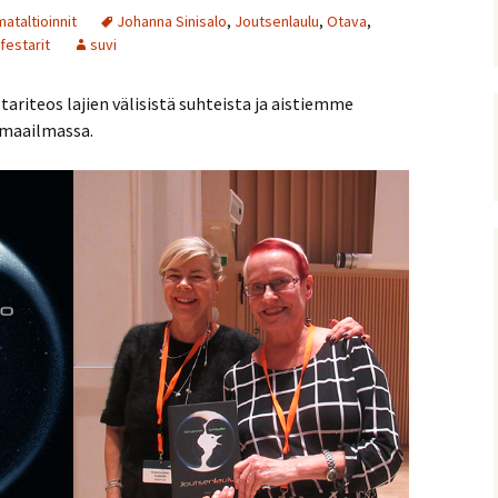
ataltioinnit
Johanna Sinisalo
,
Joutsenlaulu
,
Otava
,
festarit
suvi
tariteos lajien välisistä suhteista ja aistiemme
n maailmassa.