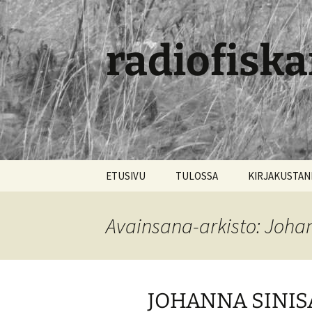
radiofiska
Siirry
ETUSIVU
TULOSSA
KIRJAKUSTA
sisältöön
Avainsana-arkisto: Joha
JOHANNA SINISA