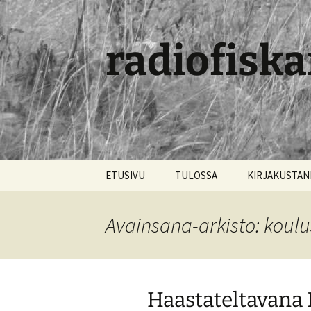
radiofiska
Siirry
ETUSIVU
TULOSSA
KIRJAKUSTA
sisältöön
Avainsana-arkisto: koulu
Haastateltavana 