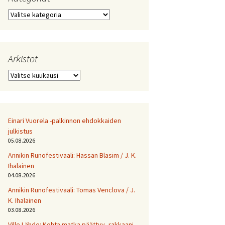
Kategoriat
Arkistot
Arkistot
Einari Vuorela -palkinnon ehdokkaiden
julkistus
05.08.2026
Annikin Runofestivaali: Has­san Bla­sim / J. K.
Ihalainen
04.08.2026
Annikin Runofestivaali: Tomas Venclova / J.
K. Ihalainen
03.08.2026
Ville Lähde: Kohta matka päättyy, rakkaani.