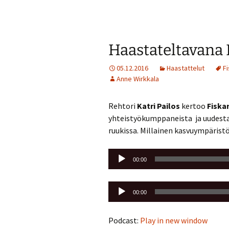
Haastateltavana K
05.12.2016
Haastattelut
Fi
Anne Wirkkala
Rehtori
Katri Pailos
kertoo
Fiska
yhteistyökumppaneista ja uudesta
ruukissa. Millainen kasvuympärist
Äänitoistin
00:00
Äänitoistin
00:00
Podcast:
Play in new window