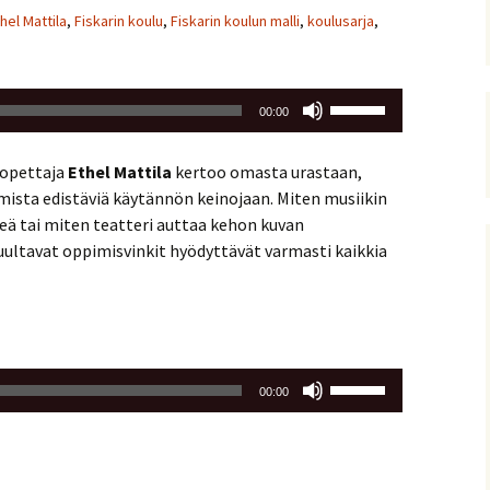
hel Mattila
,
Fiskarin koulu
,
Fiskarin koulun malli
,
koulusarja
,
Nuolinäppäimillä
00:00
ylös
ja
 opettaja
Ethel Mattila
kertoo omasta urastaan,
alas
mista edistäviä käytännön keinojaan. Miten musiikin
säädät
keä tai miten teatteri auttaa kehon kuvan
äänenvoimakkuutta
ultavat oppimisvinkit hyödyttävät varmasti kaikkia
suuremmaksi
ja
pienemmäksi.
Nuolinäppäimillä
00:00
ylös
ja
alas
säädät