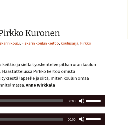
säädät
ja
äänenvoimakkuutta
pienemmäksi.
suuremmaksi
ja
 Pirkko Kuronen
pienemmäksi.
skarin koulu
,
Fiskarin koulun keittiö
,
koulusarja
,
Pirkko
 keittiö ja siellä työskentelee pitkän uran koulun
n
. Haastattelussa Pirkko kertoo omista
yksestä lapselle ja siitä, miten koulun omaa
unnitelmassa.
Anne Wirkkala
Nuolinäppäimillä
00:00
ylös
ja
Nuolinäppäimillä
alas
00:00
ylös
säädät