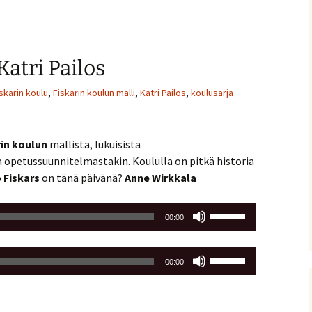
äänenvoimakkuutta
suuremmaksi
ja
atri Pailos
pienemmäksi.
skarin koulu
,
Fiskarin koulun malli
,
Katri Pailos
,
koulusarja
rin koulun
mallista, lukuisista
 opetussuunnitelmastakin. Koululla on pitkä historia
ö
Fiskars
on tänä päivänä?
Anne Wirkkala
Nuolinäppäimillä
00:00
ylös
ja
Nuolinäppäimillä
alas
00:00
ylös
säädät
ja
äänenvoimakkuutta
alas
suuremmaksi