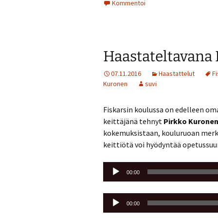
Kommentoi
Haastateltavana
07.11.2016
Haastattelut
Fi
Kuronen
suvi
Fiskarsin koulussa on edelleen oma
keittäjänä tehnyt
Pirkko Kurone
kokemuksistaan, kouluruoan merkit
keittiötä voi hyödyntää opetussu
Äänitoistin
00:00
Äänitoistin
00:00