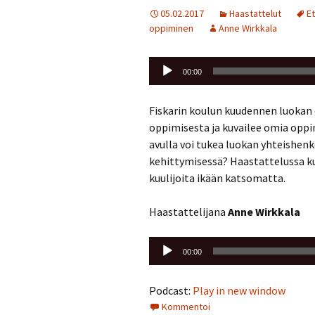
05.02.2017
Haastattelut
Et
oppiminen
Anne Wirkkala
Äänitoistin
00:00
Fiskarin koulun kuudennen luokan
oppimisesta ja kuvailee omia oppi
avulla voi tukea luokan yhteishen
kehittymisessä? Haastattelussa ku
kuulijoita ikään katsomatta.
Haastattelijana
Anne Wirkkala
Äänitoistin
00:00
Podcast:
Play in new window
Kommentoi