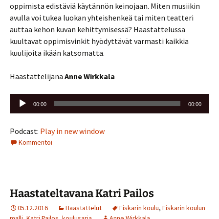
oppimista edistäviä käytännön keinojaan. Miten musiikin
avulla voi tukea luokan yhteishenkeä tai miten teatteri
auttaa kehon kuvan kehittymisessä? Haastattelussa
kuultavat oppimisvinkit hyödyttävät varmasti kaikkia
kuulijoita ikään katsomatta.
Haastattelijana
Anne Wirkkala
Äänitoistin
00:00
00:00
Podcast:
Play in new window
Kommentoi
Haastateltavana Katri Pailos
05.12.2016
Haastattelut
Fiskarin koulu
,
Fiskarin koulun
malli
,
Katri Pailos
,
koulusarja
Anne Wirkkala