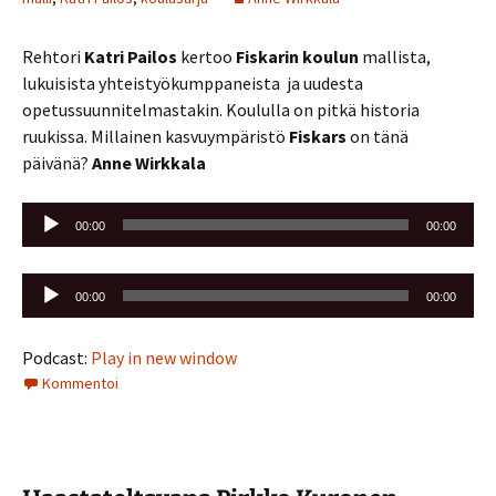
Rehtori
Katri Pailos
kertoo
Fiskarin koulun
mallista,
lukuisista yhteistyökumppaneista ja uudesta
opetussuunnitelmastakin. Koululla on pitkä historia
ruukissa. Millainen kasvuympäristö
Fiskars
on tänä
päivänä?
Anne Wirkkala
Äänitoistin
00:00
00:00
Äänitoistin
00:00
00:00
Podcast:
Play in new window
Kommentoi