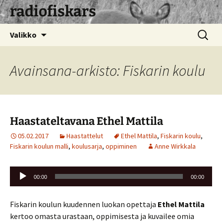
radiofiskars
Siirry
Haku:
Valikko
sisältöön
Avainsana-arkisto: Fiskarin koulu
Haastateltavana Ethel Mattila
05.02.2017
Haastattelut
Ethel Mattila
,
Fiskarin koulu
,
Fiskarin koulun malli
,
koulusarja
,
oppiminen
Anne Wirkkala
Äänitoistin
00:00
00:00
Fiskarin koulun kuudennen luokan opettaja
Ethel Mattila
kertoo omasta urastaan, oppimisesta ja kuvailee omia