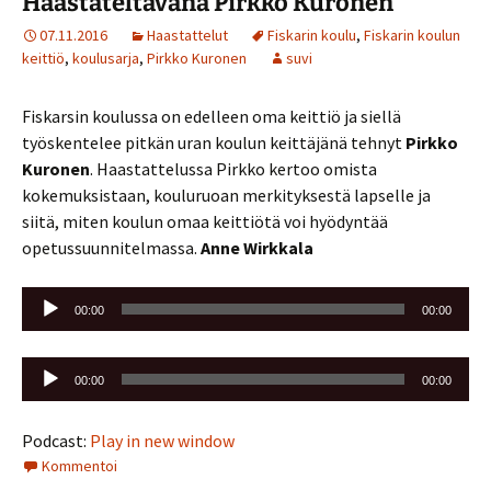
Haastateltavana Pirkko Kuronen
07.11.2016
Haastattelut
Fiskarin koulu
,
Fiskarin koulun
keittiö
,
koulusarja
,
Pirkko Kuronen
suvi
Fiskarsin koulussa on edelleen oma keittiö ja siellä
työskentelee pitkän uran koulun keittäjänä tehnyt
Pirkko
Kuronen
. Haastattelussa Pirkko kertoo omista
kokemuksistaan, kouluruoan merkityksestä lapselle ja
siitä, miten koulun omaa keittiötä voi hyödyntää
opetussuunnitelmassa.
Anne Wirkkala
Äänitoistin
00:00
00:00
Äänitoistin
00:00
00:00
Podcast:
Play in new window
Kommentoi