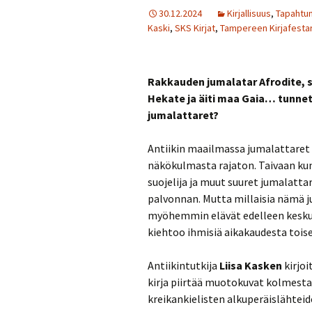
30.12.2024
Kirjallisuus
,
Tapahtum
Kaski
,
SKS Kirjat
,
Tampereen Kirjafestar
Rakkauden jumalatar Afrodite, 
Hekate ja äiti maa Gaia… tunne
jumalattaret?
Antiikin maailmassa jumalattaret o
näkökulmasta rajaton. Taivaan kun
suojelija ja muut suuret jumalatta
palvonnan. Mutta millaisia nämä ju
myöhemmin elävät edelleen kesku
kiehtoo ihmisiä aikakaudesta tois
Antiikintutkija
Liisa Kasken
kirjoi
kirja piirtää muotokuvat kolmes
kreikankielisten alkuperäislähtei