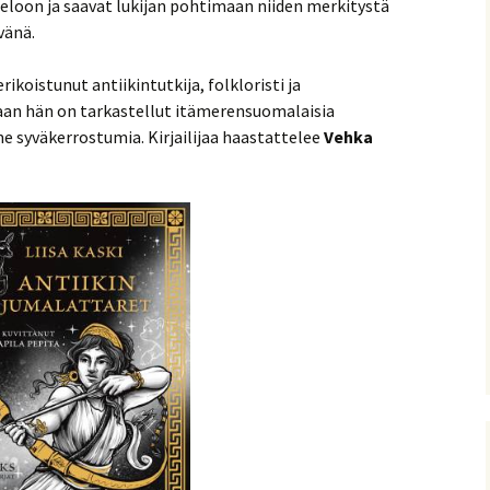
loon ja saavat lukijan pohtimaan niiden merkitystä
vänä.
ikoistunut antiikintutkija, folkloristi ja
ssaan hän on tarkastellut itämerensuomalaisia
 syväkerrostumia. Kirjailijaa haastattelee
Vehka