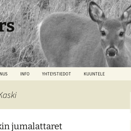
rs
NNUS
INFO
YHTEYSTIEDOT
KUUNTELE
Kaski
ikin jumalattaret