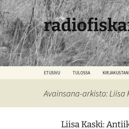
radiofiska
Siirry
ETUSIVU
TULOSSA
KIRJAKUSTA
sisältöön
Avainsana-arkisto: Liisa 
Liisa Kaski: Anti