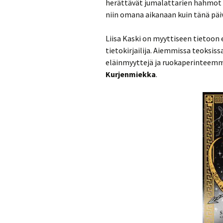
herättävät jumalattarien hahmot e
niin omana aikanaan kuin tänä päi
Liisa Kaski on myyttiseen tietoon er
tietokirjailija. Aiemmissa teoksi
eläinmyyttejä ja ruokaperinteemme
Kurjenmiekka
.