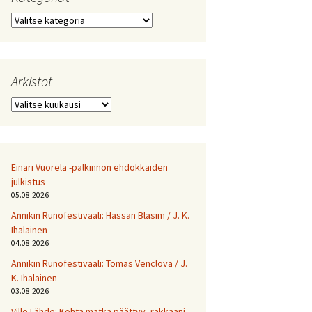
Kategoriat
Arkistot
Arkistot
Einari Vuorela -palkinnon ehdokkaiden
julkistus
05.08.2026
Annikin Runofestivaali: Has­san Bla­sim / J. K.
Ihalainen
04.08.2026
Annikin Runofestivaali: Tomas Venclova / J.
K. Ihalainen
03.08.2026
Ville Lähde: Kohta matka päättyy, rakkaani.