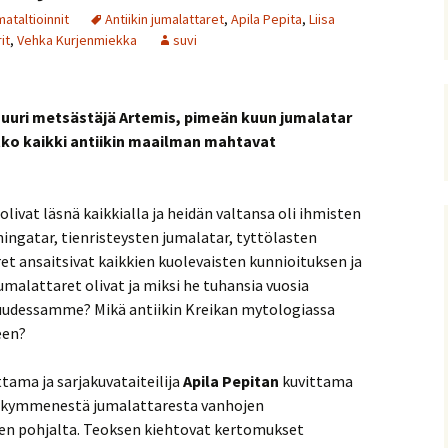
ataltioinnit
Antiikin jumalattaret
,
Apila Pepita
,
Liisa
it
,
Vehka Kurjenmiekka
suvi
suuri metsästäjä Artemis, pimeän kuun jumalatar
tko kaikki antiikin maailman mahtavat
livat läsnä kaikkialla ja heidän valtansa oli ihmisten
ingatar, tienristeysten jumalatar, tyttölasten
ret ansaitsivat kaikkien kuolevaisten kunnioituksen ja
malattaret olivat ja miksi he tuhansia vuosia
udessamme? Mikä antiikin Kreikan mytologiassa
een?
ttama ja sarjakuvataiteilija
Apila Pepitan
kuvittama
takymmenestä jumalattaresta vanhojen
den pohjalta. Teoksen kiehtovat kertomukset